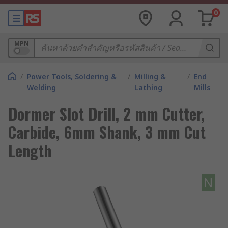
0
MPN
/
Power Tools, Soldering &
/
Milling &
/
End
Welding
Lathing
Mills
Dormer Slot Drill, 2 mm Cutter,
Carbide, 6mm Shank, 3 mm Cut
Length
N