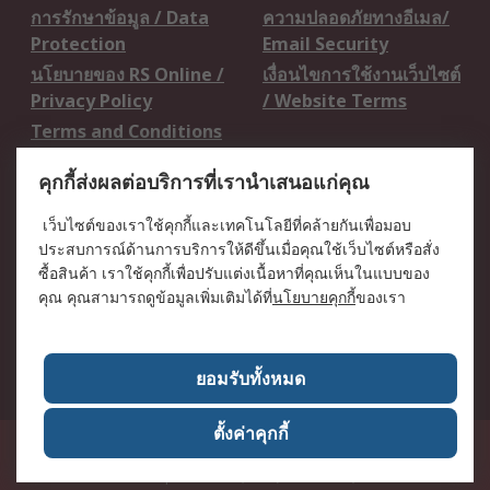
การรักษาข้อมูล / Data
ความปลอดภัยทางอีเมล/
Protection
Email Security
นโยบายของ RS Online /
เงื่อนไขการใช้งานเว็บไซต์
Privacy Policy
/ Website Terms
Terms and Conditions
of Sale
คุกกี้ส่งผลต่อบริการที่เรานำเสนอแก่คุณ
เกี่ยวกับ RS / About RS
เว็บไซต์ของเราใช้คุกกี้และเทคโนโลยีที่คล้ายกันเพื่อมอบ
ประสบการณ์ด้านการบริการให้ดีขึ้นเมื่อคุณใช้เว็บไซต์หรือสั่ง
RS ทั่วโลก / RS
ข่าวประชาสัมพันธ์ / Press
ซื้อสินค้า เราใช้คุกกี้เพื่อปรับแต่งเนื้อหาที่คุณเห็นในแบบของ
Worldwide
Centre
คุณ คุณสามารถดูข้อมูลเพิ่มเติมได้ที่
นโยบายคุกกี้
ของเรา
บริษัทในเครือ RS /
วิธีการชำระเงิน /
Corporate Group
Payment Details
เกี่ยวกับ RS / About RS
อาชีพที่ RS / Careers
ยอมรับทั้งหมด
ตั้งค่าคุกกี้
50 GMM Grammy Place, 19th Floor, Unit 1901-1904, Sukhumvit 21 Road
(Asoke), Klongtoey Nua, Wattana, Bangkok, Thailand 10110
RS
Components Co., Ltd. (Head Office)