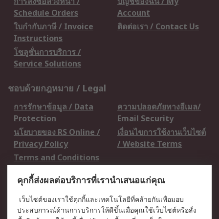
การสั่งซื้อล่วงหน้า /
บัญชีของฉัน / My
Schedule Orders
Account
ใบกำกับภาษี / Invoice
ติดต่อเรา / Contact Us
Instructions
โซลูชั่นการบริการ /
Service Solutions
ชอบด้วยกฎหมาย / Legal
การรักษาข้อมูล / Data
ความปลอดภัยทางอีเมล/
Protection
Email Security
นโยบายของ RS Online /
เงื่อนไขการใช้งานเว็บไซต์
Privacy Policy
/ Website Terms
Terms and Conditions
of Sale
คุกกี้ส่งผลต่อบริการที่เรานำเสนอแก่คุณ
เกี่ยวกับ RS / About RS
เว็บไซต์ของเราใช้คุกกี้และเทคโนโลยีที่คล้ายกันเพื่อมอบ
ประสบการณ์ด้านการบริการให้ดีขึ้นเมื่อคุณใช้เว็บไซต์หรือสั่ง
RS ทั่วโลก / RS
ข่าวประชาสัมพันธ์ / Press