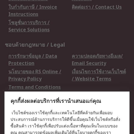
ใบกำกับภาษี / Invoice
ติดต่อเรา / Contact Us
Instructions
โซลูชั่นการบริการ /
Service Solutions
ชอบด้วยกฎหมาย / Legal
การรักษาข้อมูล / Data
ความปลอดภัยทางอีเมล/
Protection
Email Security
นโยบายของ RS Online /
เงื่อนไขการใช้งานเว็บไซต์
Privacy Policy
/ Website Terms
Terms and Conditions
of Sale
คุกกี้ส่งผลต่อบริการที่เรานำเสนอแก่คุณ
เกี่ยวกับ RS / About RS
เว็บไซต์ของเราใช้คุกกี้และเทคโนโลยีที่คล้ายกันเพื่อมอบ
ประสบการณ์ด้านการบริการให้ดีขึ้นเมื่อคุณใช้เว็บไซต์หรือสั่ง
RS ทั่วโลก / RS
ข่าวประชาสัมพันธ์ / Press
ซื้อสินค้า เราใช้คุกกี้เพื่อปรับแต่งเนื้อหาที่คุณเห็นในแบบของ
Worldwide
Centre
คุณ คุณสามารถดูข้อมูลเพิ่มเติมได้ที่
นโยบายคุกกี้
ของเรา