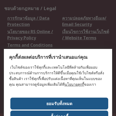
ชอบด้วยกฎหมาย / Legal
การรักษาข้อมูล / Data
ความปลอดภัยทางอีเมล/
Protection
Email Security
นโยบายของ RS Online /
เงื่อนไขการใช้งานเว็บไซต์
Privacy Policy
/ Website Terms
Terms and Conditions
of Sale
คุกกี้ส่งผลต่อบริการที่เรานำเสนอแก่คุณ
เกี่ยวกับ RS / About RS
เว็บไซต์ของเราใช้คุกกี้และเทคโนโลยีที่คล้ายกันเพื่อมอบ
ประสบการณ์ด้านการบริการให้ดีขึ้นเมื่อคุณใช้เว็บไซต์หรือสั่ง
RS ทั่วโลก / RS
ข่าวประชาสัมพันธ์ / Press
ซื้อสินค้า เราใช้คุกกี้เพื่อปรับแต่งเนื้อหาที่คุณเห็นในแบบของ
Worldwide
Centre
คุณ คุณสามารถดูข้อมูลเพิ่มเติมได้ที่
นโยบายคุกกี้
ของเรา
บริษัทในเครือ RS /
วิธีการชำระเงิน /
Corporate Group
Payment Details
เกี่ยวกับ RS / About RS
อาชีพที่ RS / Careers
ยอมรับทั้งหมด