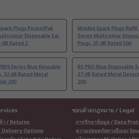
Spark Plugs PocketPak
Moldex Spark Plugs Refill
ulticolour Disposable Ear
Series Multicolour Dispos
5 dB Rated 2
Plugs, 35 dB Rated 500
859 Series Blue Reusable
RS PRO Blue Disposable Ea
s, 32 dB Rated Metal
37 dB Rated Metal Detec
ble 200
200
ervices
ชอบด้วยกฎหมาย / Legal
ค้า / Returns
การรักษาข้อมูล / Data Pro
 / Delivery Options
ความปลอดภัยทางอีเมล/ Ema