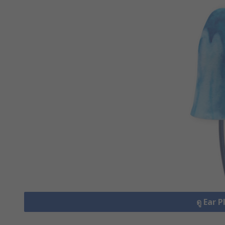
ดู Ear P