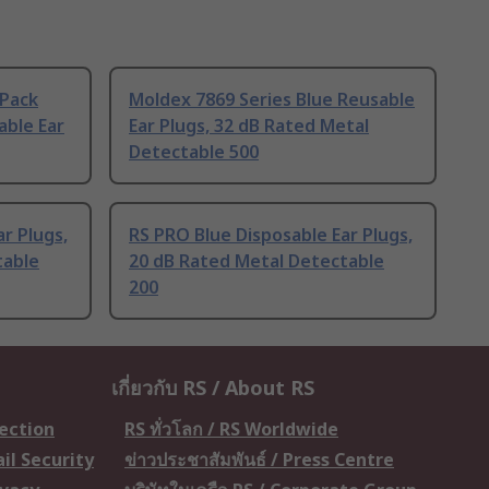
 Pack
Moldex 7869 Series Blue Reusable
able Ear
Ear Plugs, 32 dB Rated Metal
Detectable 500
r Plugs,
RS PRO Blue Disposable Ear Plugs,
table
20 dB Rated Metal Detectable
200
เกี่ยวกับ RS / About RS
tection
RS ทั่วโลก / RS Worldwide
il Security
ข่าวประชาสัมพันธ์ / Press Centre