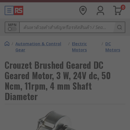
0
MPN
/
Automation & Control
/
Electric
/
DC
Gear
Motors
Motors
Crouzet Brushed Geared DC
Geared Motor, 3 W, 24V dc, 50
Ncm, 11rpm, 4 mm Shaft
Diameter