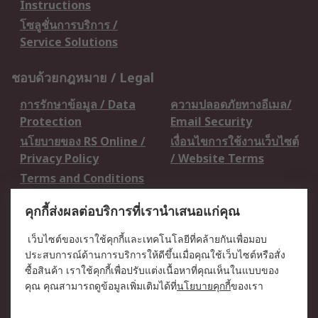
Instructions
โซลูชั่นการบริการ /
Service Solutions
ชอบด้วยกฎหมาย / Legal
การรักษาข้อมูล / Data
ความปลอดภัยทางอีเมล/
Protection
Email Security
นโยบายของ RS Online /
เงื่อนไขการใช้งานเว็บไซต์
Privacy Policy
/ Website Terms
Terms and Conditions
of Sale
คุกกี้ส่งผลต่อบริการที่เรานำเสนอแก่คุณ
เกี่ยวกับ RS / About RS
เว็บไซต์ของเราใช้คุกกี้และเทคโนโลยีที่คล้ายกันเพื่อมอบ
ประสบการณ์ด้านการบริการให้ดีขึ้นเมื่อคุณใช้เว็บไซต์หรือสั่ง
RS ทั่วโลก / RS
ข่าวประชาสัมพันธ์ / Press
ซื้อสินค้า เราใช้คุกกี้เพื่อปรับแต่งเนื้อหาที่คุณเห็นในแบบของ
Worldwide
Centre
คุณ คุณสามารถดูข้อมูลเพิ่มเติมได้ที่
นโยบายคุกกี้
ของเรา
บริษัทในเครือ RS /
วิธีการชำระเงิน /
Corporate Group
Payment Details