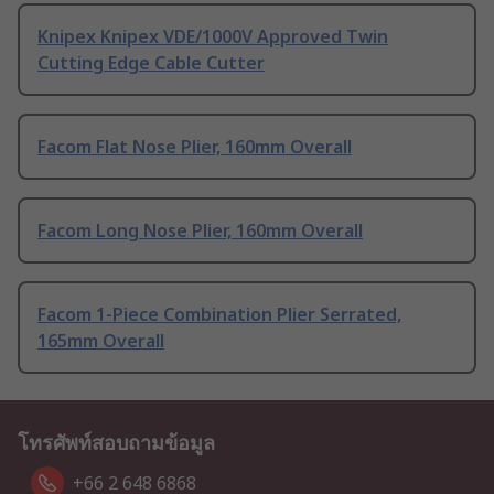
Knipex Knipex VDE/1000V Approved Twin
Cutting Edge Cable Cutter
Facom Flat Nose Plier, 160mm Overall
Facom Long Nose Plier, 160mm Overall
Facom 1-Piece Combination Plier Serrated,
165mm Overall
โทรศัพท์สอบถามข้อมูล
+66 2 648 6868