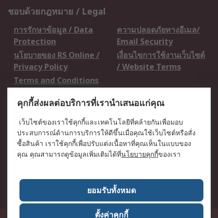
ชอบด้วยกฎหมาย / Legal
การรักษาข้อมูล / Data
ความปลอดภัยทางอีเมล/
Protection
Email Security
นโยบายของ RS Online /
เงื่อนไขการใช้งานเว็บไซต์
Privacy Policy
/ Website Terms
Terms and Conditions
of Sale
คุกกี้ส่งผลต่อบริการที่เรานำเสนอแก่คุณ
เกี่ยวกับ RS / About RS
เว็บไซต์ของเราใช้คุกกี้และเทคโนโลยีที่คล้ายกันเพื่อมอบ
ประสบการณ์ด้านการบริการให้ดีขึ้นเมื่อคุณใช้เว็บไซต์หรือสั่ง
RS ทั่วโลก / RS
ข่าวประชาสัมพันธ์ / Press
ซื้อสินค้า เราใช้คุกกี้เพื่อปรับแต่งเนื้อหาที่คุณเห็นในแบบของ
Worldwide
Centre
คุณ คุณสามารถดูข้อมูลเพิ่มเติมได้ที่
นโยบายคุกกี้
ของเรา
บริษัทในเครือ RS /
วิธีการชำระเงิน /
Corporate Group
Payment Details
เกี่ยวกับ RS / About RS
อาชีพที่ RS / Careers
ยอมรับทั้งหมด
ตั้งค่าคุกกี้