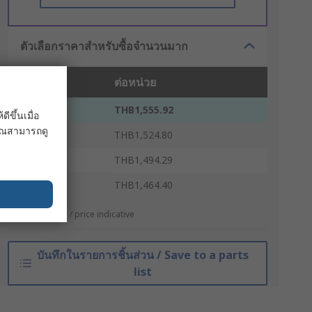
ตัวเลือกราคาสำหรับซื้อจำนวนมาก
ชิ้น
ต่อหน่วย
1 - 9
THB1,555.92
ขึ้นเมื่อ
 คุณสามารถดู
10 - 24
THB1,524.80
25 - 49
THB1,494.29
50 +
THB1,464.40
*ตัวบ่งบอกราคา / price indicative
บันทึกในรายการชิ้นส่วน / Save to a parts
list