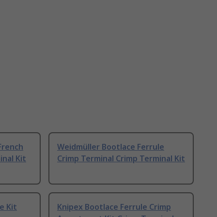
French
Weidmüller Bootlace Ferrule
nal Kit
Crimp Terminal Crimp Terminal Kit
e Kit
Knipex Bootlace Ferrule Crimp