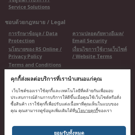
Service Solutions
ชอบด้วยกฎหมาย / Legal
การรักษาข้อมูล / Data
ความปลอดภัยทางอีเมล/
Protection
Email Security
นโยบายของ RS Online /
เงื่อนไขการใช้งานเว็บไซต์
Privacy Policy
/ Website Terms
Terms and Conditions
of Sale
คุกกี้ส่งผลต่อบริการที่เรานำเสนอแก่คุณ
เกี่ยวกับ RS / About RS
เว็บไซต์ของเราใช้คุกกี้และเทคโนโลยีที่คล้ายกันเพื่อมอบ
ประสบการณ์ด้านการบริการให้ดีขึ้นเมื่อคุณใช้เว็บไซต์หรือสั่ง
RS ทั่วโลก / RS
ข่าวประชาสัมพันธ์ / Press
ซื้อสินค้า เราใช้คุกกี้เพื่อปรับแต่งเนื้อหาที่คุณเห็นในแบบของ
Worldwide
Centre
คุณ คุณสามารถดูข้อมูลเพิ่มเติมได้ที่
นโยบายคุกกี้
ของเรา
บริษัทในเครือ RS /
วิธีการชำระเงิน /
Corporate Group
Payment Details
เกี่ยวกับ RS / About RS
อาชีพที่ RS / Careers
ยอมรับทั้งหมด