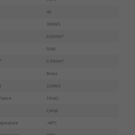
4A
30AWG
²
0.05mm²
Gold
²
0.35mm²
Brass
G
22AWG
stance
10mΩ
Crimp
perature
-40°C