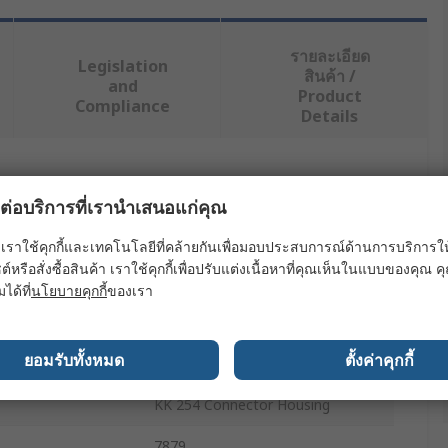
รายละเอียด
Legislation
สินค้า /
and
Product
Compliance
Details
ย่างน้อยหนึ่งรายการ
ผลต่อบริการที่เรานำเสนอแก่คุณ
ค่า
เราใช้คุกกี้และเทคโนโลยีที่คล้ายกันเพื่อมอบประสบการณ์ด้านการบริการให้ดี
ต์หรือสั่งซื้อสินค้า เราใช้คุกกี้เพื่อปรับแต่งเนื้อหาที่คุณเห็นในแบบของคุณ
Molex
มได้ที่
นโยบายคุกกี้
ของเรา
Crimp Terminal
ยอมรับทั้งหมด
ตั้งค่าคุกกี้
Female
KK 254 Connector Housing
7879