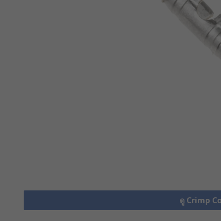
ดู Crimp C