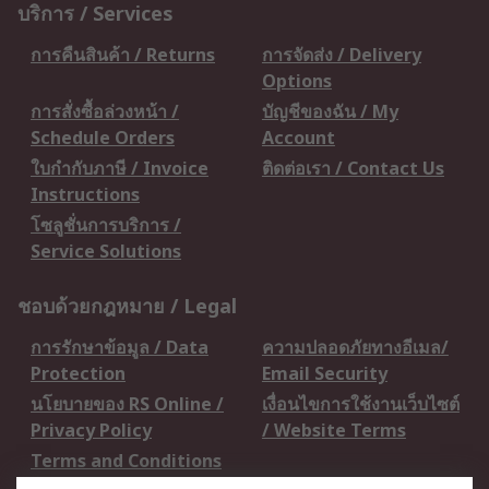
บริการ / Services
การคืนสินค้า / Returns
การจัดส่ง / Delivery
Options
การสั่งซื้อล่วงหน้า /
บัญชีของฉัน / My
Schedule Orders
Account
ใบกำกับภาษี / Invoice
ติดต่อเรา / Contact Us
Instructions
โซลูชั่นการบริการ /
Service Solutions
ชอบด้วยกฎหมาย / Legal
การรักษาข้อมูล / Data
ความปลอดภัยทางอีเมล/
Protection
Email Security
นโยบายของ RS Online /
เงื่อนไขการใช้งานเว็บไซต์
Privacy Policy
/ Website Terms
Terms and Conditions
of Sale