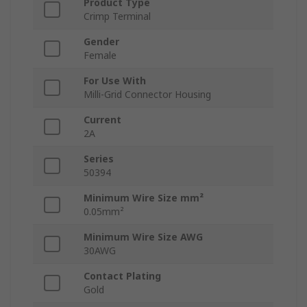
Product Type
Crimp Terminal
Gender
Female
For Use With
Milli-Grid Connector Housing
Current
2A
Series
50394
Minimum Wire Size mm²
0.05mm²
Minimum Wire Size AWG
30AWG
Contact Plating
Gold