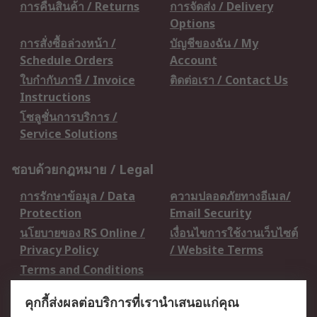
การคืนสินค้า / Returns
การจัดส่ง / Delivery
Options
การสั่งซื้อล่วงหน้า /
บัญชีของฉัน / My
Schedule Orders
Account
ใบกำกับภาษี / Invoice
ติดต่อเรา / Contact Us
Instructions
โซลูชั่นการบริการ /
Service Solutions
ชอบด้วยกฎหมาย / Legal
การรักษาข้อมูล / Data
ความปลอดภัยทางอีเมล/
Protection
Email Security
นโยบายของ RS Online /
เงื่อนไขการใช้งานเว็บไซต์
Privacy Policy
/ Website Terms
Terms and Conditions
of Sale
คุกกี้ส่งผลต่อบริการที่เรานำเสนอแก่คุณ