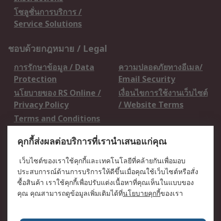
โซลูชั่นการบริการ /
Service Solutions
ชอบด้วยกฎหมาย / Legal
การรักษาข้อมูล / Data
ความปลอดภัยทางอีเมล/
Protection
Email Security
นโยบายของ RS Online /
เงื่อนไขการใช้งานเว็บไซต์
Privacy Policy
/ Website Terms
Terms and Conditions
of Sale
คุกกี้ส่งผลต่อบริการที่เรานำเสนอแก่คุณ
เกี่ยวกับ RS / About RS
เว็บไซต์ของเราใช้คุกกี้และเทคโนโลยีที่คล้ายกันเพื่อมอบ
ประสบการณ์ด้านการบริการให้ดีขึ้นเมื่อคุณใช้เว็บไซต์หรือสั่ง
RS ทั่วโลก / RS
ข่าวประชาสัมพันธ์ / Press
ซื้อสินค้า เราใช้คุกกี้เพื่อปรับแต่งเนื้อหาที่คุณเห็นในแบบของ
Worldwide
Centre
คุณ คุณสามารถดูข้อมูลเพิ่มเติมได้ที่
นโยบายคุกกี้
ของเรา
บริษัทในเครือ RS /
วิธีการชำระเงิน /
Corporate Group
Payment Details