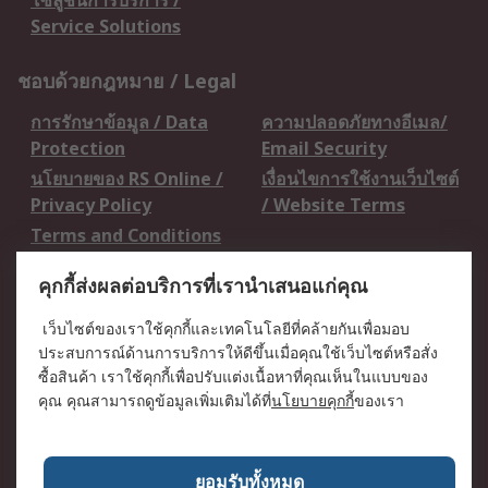
โซลูชั่นการบริการ /
Service Solutions
ชอบด้วยกฎหมาย / Legal
การรักษาข้อมูล / Data
ความปลอดภัยทางอีเมล/
Protection
Email Security
นโยบายของ RS Online /
เงื่อนไขการใช้งานเว็บไซต์
Privacy Policy
/ Website Terms
Terms and Conditions
of Sale
คุกกี้ส่งผลต่อบริการที่เรานำเสนอแก่คุณ
เกี่ยวกับ RS / About RS
เว็บไซต์ของเราใช้คุกกี้และเทคโนโลยีที่คล้ายกันเพื่อมอบ
ประสบการณ์ด้านการบริการให้ดีขึ้นเมื่อคุณใช้เว็บไซต์หรือสั่ง
RS ทั่วโลก / RS
ข่าวประชาสัมพันธ์ / Press
ซื้อสินค้า เราใช้คุกกี้เพื่อปรับแต่งเนื้อหาที่คุณเห็นในแบบของ
Worldwide
Centre
คุณ คุณสามารถดูข้อมูลเพิ่มเติมได้ที่
นโยบายคุกกี้
ของเรา
บริษัทในเครือ RS /
วิธีการชำระเงิน /
Corporate Group
Payment Details
เกี่ยวกับ RS / About RS
อาชีพที่ RS / Careers
ยอมรับทั้งหมด