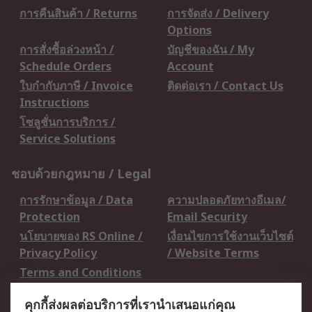
การคืนสินค้า / Returns
การจัดส่ง / Delivery
Options
การสั่งซื้อล่วงหน้า /
บัญชีของฉัน / My
Schedule Orders
Account
ใบกำกับภาษี / Invoice
ติดต่อเรา / Contact Us
Instructions
โซลูชั่นการบริการ /
Service Solutions
ชอบด้วยกฎหมาย / Legal
การรักษาข้อมูล / Data
ความปลอดภัยทางอีเมล/
Protection
Email Security
นโยบายของ RS Online /
เงื่อนไขการใช้งานเว็บไซต์
Privacy Policy
/ Website Terms
Terms and Conditions
of Sale
คุกกี้ส่งผลต่อบริการที่เรานำเสนอแก่คุณ