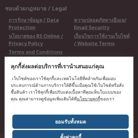
ชอบด้วยกฎหมาย / Legal
การรักษาข้อมูล / Data
ความปลอดภัยทางอีเมล/
Protection
Email Security
นโยบายของ RS Online /
เงื่อนไขการใช้งานเว็บไซต์
Privacy Policy
/ Website Terms
Terms and Conditions
of Sale
คุกกี้ส่งผลต่อบริการที่เรานำเสนอแก่คุณ
เกี่ยวกับ RS / About RS
เว็บไซต์ของเราใช้คุกกี้และเทคโนโลยีที่คล้ายกันเพื่อมอบ
ประสบการณ์ด้านการบริการให้ดีขึ้นเมื่อคุณใช้เว็บไซต์หรือสั่ง
RS ทั่วโลก / RS
ข่าวประชาสัมพันธ์ / Press
ซื้อสินค้า เราใช้คุกกี้เพื่อปรับแต่งเนื้อหาที่คุณเห็นในแบบของ
Worldwide
Centre
คุณ คุณสามารถดูข้อมูลเพิ่มเติมได้ที่
นโยบายคุกกี้
ของเรา
บริษัทในเครือ RS /
วิธีการชำระเงิน /
Corporate Group
Payment Details
เกี่ยวกับ RS / About RS
อาชีพที่ RS / Careers
ยอมรับทั้งหมด
ตั้งค่าคุกกี้