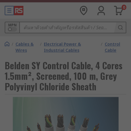
0
MPN
/
Cables &
/
Electrical Power &
/
Control
Wires
Industrial Cables
Cable
Belden SY Control Cable, 4 Cores
1.5mm², Screened, 100 m, Grey
Polyvinyl Chloride Sheath