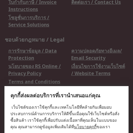
ใบกำกับภาษี / Invoice
ติดต่อเรา / Contact Us
Instructions
โซลูชั่นการบริการ /
Service Solutions
ชอบด้วยกฎหมาย / Legal
การรักษาข้อมูล / Data
ความปลอดภัยทางอีเมล/
Protection
Email Security
นโยบายของ RS Online /
เงื่อนไขการใช้งานเว็บไซต์
Privacy Policy
/ Website Terms
Terms and Conditions
of Sale
คุกกี้ส่งผลต่อบริการที่เรานำเสนอแก่คุณ
เกี่ยวกับ RS / About RS
เว็บไซต์ของเราใช้คุกกี้และเทคโนโลยีที่คล้ายกันเพื่อมอบ
ประสบการณ์ด้านการบริการให้ดีขึ้นเมื่อคุณใช้เว็บไซต์หรือสั่ง
RS ทั่วโลก / RS
ข่าวประชาสัมพันธ์ / Press
ซื้อสินค้า เราใช้คุกกี้เพื่อปรับแต่งเนื้อหาที่คุณเห็นในแบบของ
Worldwide
Centre
คุณ คุณสามารถดูข้อมูลเพิ่มเติมได้ที่
นโยบายคุกกี้
ของเรา
บริษัทในเครือ RS /
วิธีการชำระเงิน /