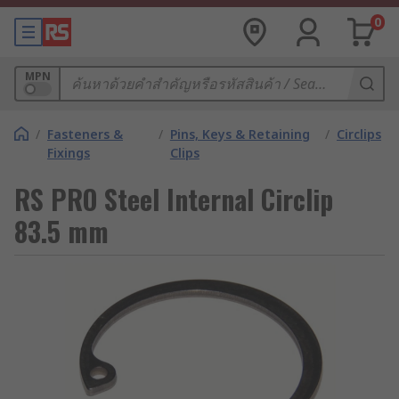
0
MPN
/
Fasteners &
/
Pins, Keys & Retaining
/
Circlips
Fixings
Clips
RS PRO Steel Internal Circlip
83.5 mm