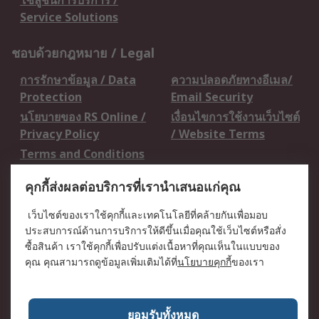
โซลูชั่นการบริการ /
Service Solutions
ชอบด้วยกฎหมาย / Legal
การรักษาข้อมูล / Data
ความปลอดภัยทางอีเมล/
Protection
Email Security
นโยบายของ RS Online /
เงื่อนไขการใช้งานเว็บไซต์
Privacy Policy
/ Website Terms
Terms and Conditions
of Sale
คุกกี้ส่งผลต่อบริการที่เรานำเสนอแก่คุณ
เกี่ยวกับ RS / About RS
เว็บไซต์ของเราใช้คุกกี้และเทคโนโลยีที่คล้ายกันเพื่อมอบ
ประสบการณ์ด้านการบริการให้ดีขึ้นเมื่อคุณใช้เว็บไซต์หรือสั่ง
RS ทั่วโลก / RS
ข่าวประชาสัมพันธ์ / Press
ซื้อสินค้า เราใช้คุกกี้เพื่อปรับแต่งเนื้อหาที่คุณเห็นในแบบของ
Worldwide
Centre
คุณ คุณสามารถดูข้อมูลเพิ่มเติมได้ที่
นโยบายคุกกี้
ของเรา
บริษัทในเครือ RS /
วิธีการชำระเงิน /
Corporate Group
Payment Details
เกี่ยวกับ RS / About RS
อาชีพที่ RS / Careers
ยอมรับทั้งหมด