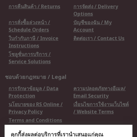
การคืนสินค้า / Returns
การจัดส่ง / Delivery
Options
การสั่งซื้อล่วงหน้า /
บัญชีของฉัน / My
Schedule Orders
Account
ใบกำกับภาษี / Invoice
ติดต่อเรา / Contact Us
Instructions
โซลูชั่นการบริการ /
Service Solutions
ชอบด้วยกฎหมาย / Legal
การรักษาข้อมูล / Data
ความปลอดภัยทางอีเมล/
Protection
Email Security
นโยบายของ RS Online /
เงื่อนไขการใช้งานเว็บไซต์
Privacy Policy
/ Website Terms
Terms and Conditions
of Sale
คุกกี้ส่งผลต่อบริการที่เรานำเสนอแก่คุณ