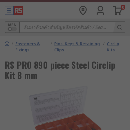
0
MPN
/
Fasteners &
/
Pins, Keys & Retaining
/
Circlip
Fixings
Clips
Kits
RS PRO 890 piece Steel Circlip
Kit 8 mm