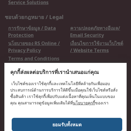
Service Solutions
ชอบด้วยกฎหมาย / Legal
การรักษาข้อมูล / Data
ความปลอดภัยทางอีเมล/
Protection
Email Security
นโยบายของ RS Online /
เงื่อนไขการใช้งานเว็บไซต์
Privacy Policy
/ Website Terms
Terms and Conditions
of Sale
คุกกี้ส่งผลต่อบริการที่เรานำเสนอแก่คุณ
เกี่ยวกับ RS / About RS
เว็บไซต์ของเราใช้คุกกี้และเทคโนโลยีที่คล้ายกันเพื่อมอบ
ประสบการณ์ด้านการบริการให้ดีขึ้นเมื่อคุณใช้เว็บไซต์หรือสั่ง
RS ทั่วโลก / RS
ข่าวประชาสัมพันธ์ / Press
ซื้อสินค้า เราใช้คุกกี้เพื่อปรับแต่งเนื้อหาที่คุณเห็นในแบบของ
Worldwide
Centre
คุณ คุณสามารถดูข้อมูลเพิ่มเติมได้ที่
นโยบายคุกกี้
ของเรา
บริษัทในเครือ RS /
วิธีการชำระเงิน /
Corporate Group
Payment Details
เกี่ยวกับ RS / About RS
อาชีพที่ RS / Careers
ยอมรับทั้งหมด