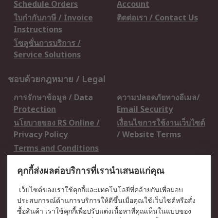
Schedule Orders
Account
ใบกำกับภาษี / Invoice
ติดต่อเรา / Contact Us
Instructions
โซลูชั่นการบริการ /
Service Solutions
ชอบด้วยกฎหมาย / Legal
การรักษาข้อมูล / Data
ความปลอดภัยทางอีเมล/
Protection
Email Security
นโยบายของ RS Online /
เงื่อนไขการใช้งานเว็บไซต์
Privacy Policy
/ Website Terms
Terms and Conditions
of Sale
คุกกี้ส่งผลต่อบริการที่เรานำเสนอแก่คุณ
เกี่ยวกับ RS / About RS
เว็บไซต์ของเราใช้คุกกี้และเทคโนโลยีที่คล้ายกันเพื่อมอบ
ประสบการณ์ด้านการบริการให้ดีขึ้นเมื่อคุณใช้เว็บไซต์หรือสั่ง
RS ทั่วโลก / RS
ข่าวประชาสัมพันธ์ / Press
ซื้อสินค้า เราใช้คุกกี้เพื่อปรับแต่งเนื้อหาที่คุณเห็นในแบบของ
Worldwide
Centre