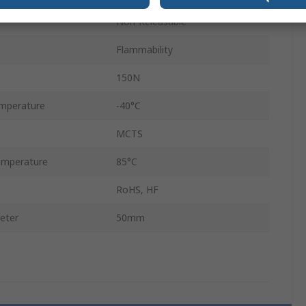
Non-Releasable
Flammability
150N
mperature
-40°C
MCTS
emperature
85°C
RoHS, HF
eter
50mm