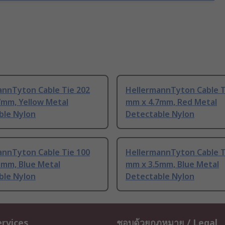
annTyton Cable Tie 202
HellermannTyton Cable T
7mm, Yellow Metal
mm x 4.7mm, Red Metal
ble Nylon
Detectable Nylon
annTyton Cable Tie 100
HellermannTyton Cable T
5mm, Blue Metal
mm x 3.5mm, Blue Metal
ble Nylon
Detectable Nylon
ervices
ชอบด้วยกฎหมาย / Legal