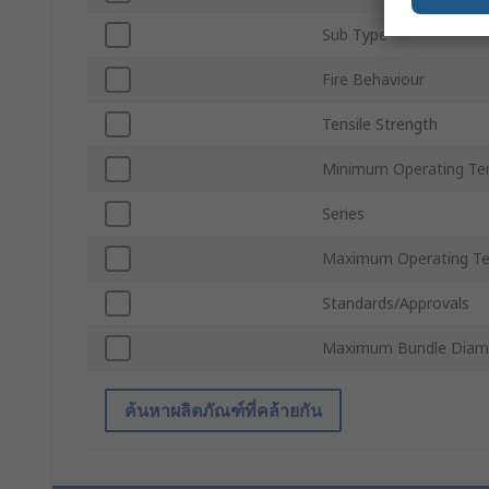
Sub Type
Fire Behaviour
Tensile Strength
Minimum Operating Te
Series
Maximum Operating T
Standards/Approvals
Maximum Bundle Diam
ค้นหาผลิตภัณฑ์ที่คล้ายกัน