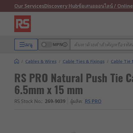
Our Services
Discovery Hub
ข้อเสนอออนไลน์ / Online
เมนู
MPN
/
Cables & Wires
/
Cable Ties & Fixings
/
Cable Tie
RS PRO Natural Push Tie C
6.5mm x 15 mm
RS Stock No.
:
269-9039
ผู้ผลิต
:
RS PRO