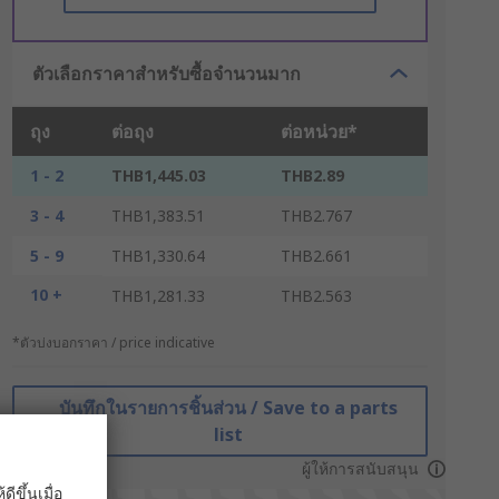
ตัวเลือกราคาสำหรับซื้อจำนวนมาก
ถุง
ต่อถุง
ต่อหน่วย*
1 - 2
THB1,445.03
THB2.89
3 - 4
THB1,383.51
THB2.767
5 - 9
THB1,330.64
THB2.661
10 +
THB1,281.33
THB2.563
*ตัวบ่งบอกราคา / price indicative
บันทึกในรายการชิ้นส่วน / Save to a parts
list
ผู้ให้การสนับสนุน
ขึ้นเมื่อ