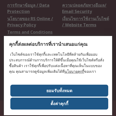
การรักษาข้อมูล / Data
ความปลอดภัยทางอีเมล/
Protection
Email Security
นโยบายของ RS Online /
เงื่อนไขการใช้งานเว็บไซต์
Privacy Policy
/ Website Terms
Terms and Conditions
of Sale
คุกกี้ส่งผลต่อบริการที่เรานำเสนอแก่คุณ
เกี่ยวกับ RS / About RS
เว็บไซต์ของเราใช้คุกกี้และเทคโนโลยีที่คล้ายกันเพื่อมอบ
ประสบการณ์ด้านการบริการให้ดีขึ้นเมื่อคุณใช้เว็บไซต์หรือสั่ง
RS ทั่วโลก / RS
ข่าวประชาสัมพันธ์ / Press
ซื้อสินค้า เราใช้คุกกี้เพื่อปรับแต่งเนื้อหาที่คุณเห็นในแบบของ
Worldwide
Centre
คุณ คุณสามารถดูข้อมูลเพิ่มเติมได้ที่
นโยบายคุกกี้
ของเรา
บริษัทในเครือ RS /
วิธีการชำระเงิน /
Corporate Group
Payment Details
เกี่ยวกับ RS / About RS
อาชีพที่ RS / Careers
ยอมรับทั้งหมด
ตั้งค่าคุกกี้
50 GMM Grammy Place, 19th Floor, Unit 1901-1904, Sukhumvit 21 Road
(Asoke), Klongtoey Nua, Wattana, Bangkok, Thailand 10110
RS
Components Co., Ltd. (Head Office)