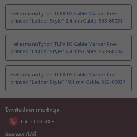
HellermannTyton TLFX DS Cable Marker Pre-
printed "Ladder Style" 2.4 mm Cable, 553-60031
HellermannTyton TLFX DS Cable Marker Pre-
printed "Ladder Style" 6.4 mm Cable, 553-60034
HellermannTyton TLFX DS Cable Marker Pre-
printed "Ladder Style" 19.1 mm Cable, 553-60037
โทรศัพท์สอบถามข้อมูล
+66 2 648 6868
ติดตามเราได้ที่