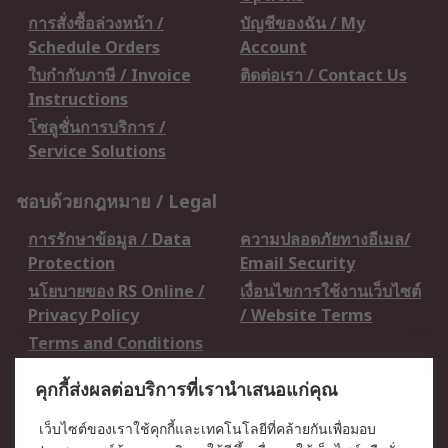
การสั่งซื้อล่วงหน้า /
บัญชีของฉัน / My
Schedule Orders
Account
ใบกำกับภาษี / Invoice
ติดต่อเรา / Contact Us
Instructions
โซลูชั่นการบริการ /
Service Solutions
ชอบด้วยกฎหมาย / Legal
การรักษาข้อมูล / Data
ความปลอดภัยทางอีเมล/
Protection
Email Security
นโยบายของ RS Online /
เงื่อนไขการใช้งานเว็บไซต์
Privacy Policy
/ Website Terms
Terms and Conditions
of Sale
คุกกี้ส่งผลต่อบริการที่เรานำเสนอแก่คุณ
เกี่ยวกับ RS / About RS
เว็บไซต์ของเราใช้คุกกี้และเทคโนโลยีที่คล้ายกันเพื่อมอบ