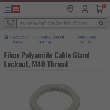
0
MPN
/
Cables &
/
Cable Glands &
/
Cable Gland
Wires
Fittings
Locknuts
Fibox Polyamide Cable Gland
Locknut, M40 Thread