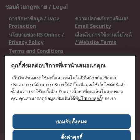
ชอบด้วยกฎหมาย / Legal
การรักษาข้อมูล / Data
ความปลอดภัยทางอีเมล/
Protection
Email Security
นโยบายของ RS Online /
เงื่อนไขการใช้งานเว็บไซต์
Privacy Policy
/ Website Terms
Terms and Conditions
of Sale
คุกกี้ส่งผลต่อบริการที่เรานำเสนอแก่คุณ
เกี่ยวกับ RS / About RS
เว็บไซต์ของเราใช้คุกกี้และเทคโนโลยีที่คล้ายกันเพื่อมอบ
ประสบการณ์ด้านการบริการให้ดีขึ้นเมื่อคุณใช้เว็บไซต์หรือสั่ง
RS ทั่วโลก / RS
ข่าวประชาสัมพันธ์ / Press
ซื้อสินค้า เราใช้คุกกี้เพื่อปรับแต่งเนื้อหาที่คุณเห็นในแบบของ
Worldwide
Centre
คุณ คุณสามารถดูข้อมูลเพิ่มเติมได้ที่
นโยบายคุกกี้
ของเรา
บริษัทในเครือ RS /
วิธีการชำระเงิน /
Corporate Group
Payment Details
เกี่ยวกับ RS / About RS
อาชีพที่ RS / Careers
ยอมรับทั้งหมด
ตั้งค่าคุกกี้
50 GMM Grammy Place, 19th Floor, Unit 1901-1904, Sukhumvit 21 Road