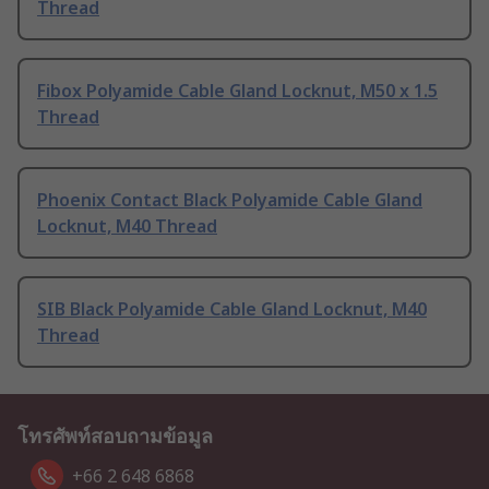
Thread
Fibox Polyamide Cable Gland Locknut, M50 x 1.5
Thread
Phoenix Contact Black Polyamide Cable Gland
Locknut, M40 Thread
SIB Black Polyamide Cable Gland Locknut, M40
Thread
โทรศัพท์สอบถามข้อมูล
+66 2 648 6868