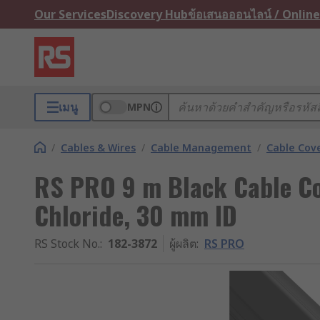
Our Services
Discovery Hub
ข้อเสนอออนไลน์ / Online
เมนู
MPN
/
Cables & Wires
/
Cable Management
/
Cable Cov
RS PRO 9 m Black Cable Cov
Chloride, 30 mm ID
RS Stock No.
:
182-3872
ผู้ผลิต
:
RS PRO