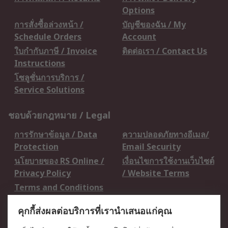
Options
การสั่งซื้อล่วงหน้า /
บัญชีของฉัน / My
Schedule Orders
Account
ใบกำกับภาษี / Invoice
ติดต่อเรา / Contact Us
Instructions
โซลูชั่นการบริการ /
Service Solutions
ชอบด้วยกฎหมาย / Legal
การรักษาข้อมูล / Data
ความปลอดภัยทางอีเมล/
Protection
Email Security
นโยบายของ RS Online /
เงื่อนไขการใช้งานเว็บไซต์
Privacy Policy
/ Website Terms
Terms and Conditions
of Sale
คุกกี้ส่งผลต่อบริการที่เรานำเสนอแก่คุณ
เกี่ยวกับ RS / About RS