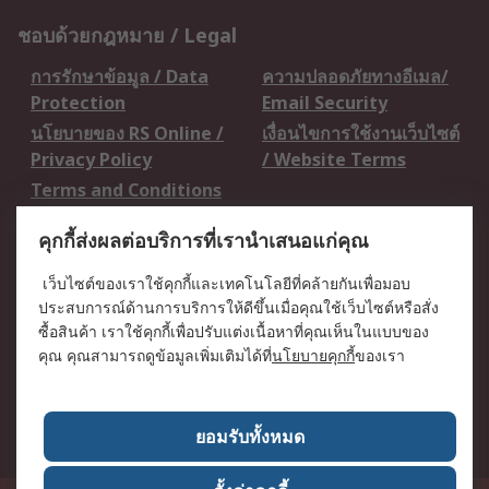
ชอบด้วยกฎหมาย / Legal
การรักษาข้อมูล / Data
ความปลอดภัยทางอีเมล/
Protection
Email Security
นโยบายของ RS Online /
เงื่อนไขการใช้งานเว็บไซต์
Privacy Policy
/ Website Terms
Terms and Conditions
of Sale
คุกกี้ส่งผลต่อบริการที่เรานำเสนอแก่คุณ
เกี่ยวกับ RS / About RS
เว็บไซต์ของเราใช้คุกกี้และเทคโนโลยีที่คล้ายกันเพื่อมอบ
ประสบการณ์ด้านการบริการให้ดีขึ้นเมื่อคุณใช้เว็บไซต์หรือสั่ง
RS ทั่วโลก / RS
ข่าวประชาสัมพันธ์ / Press
ซื้อสินค้า เราใช้คุกกี้เพื่อปรับแต่งเนื้อหาที่คุณเห็นในแบบของ
Worldwide
Centre
คุณ คุณสามารถดูข้อมูลเพิ่มเติมได้ที่
นโยบายคุกกี้
ของเรา
บริษัทในเครือ RS /
วิธีการชำระเงิน /
Corporate Group
Payment Details
เกี่ยวกับ RS / About RS
อาชีพที่ RS / Careers
ยอมรับทั้งหมด