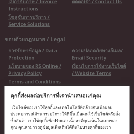
ใบกำกับภาษี / Invoice
ติดต่อเรา / Contact Us
Instructions
โซลูชั่นการบริการ /
Service Solutions
ชอบด้วยกฎหมาย / Legal
การรักษาข้อมูล / Data
ความปลอดภัยทางอีเมล/
Protection
Email Security
นโยบายของ RS Online /
เงื่อนไขการใช้งานเว็บไซต์
Privacy Policy
/ Website Terms
Terms and Conditions
of Sale
คุกกี้ส่งผลต่อบริการที่เรานำเสนอแก่คุณ
เกี่ยวกับ RS / About RS
เว็บไซต์ของเราใช้คุกกี้และเทคโนโลยีที่คล้ายกันเพื่อมอบ
ประสบการณ์ด้านการบริการให้ดีขึ้นเมื่อคุณใช้เว็บไซต์หรือสั่ง
RS ทั่วโลก / RS
ข่าวประชาสัมพันธ์ / Press
ซื้อสินค้า เราใช้คุกกี้เพื่อปรับแต่งเนื้อหาที่คุณเห็นในแบบของ
Worldwide
Centre
คุณ คุณสามารถดูข้อมูลเพิ่มเติมได้ที่
นโยบายคุกกี้
ของเรา
บริษัทในเครือ RS /
วิธีการชำระเงิน /