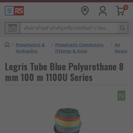
0
MPN
/
Pneumatics &
/
Pneumatic Connectors,
/
Air
Hydraulics
Fittings & Hose
Hoses
Legris Tube Blue Polyurethane 8
mm 100 m 1100U Series
N