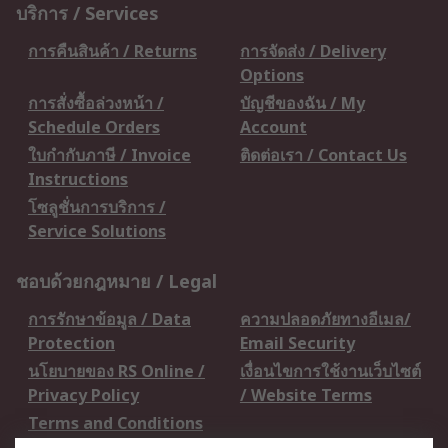
บริการ / Services
การคืนสินค้า / Returns
การจัดส่ง / Delivery
Options
การสั่งซื้อล่วงหน้า /
บัญชีของฉัน / My
Schedule Orders
Account
ใบกำกับภาษี / Invoice
ติดต่อเรา / Contact Us
Instructions
โซลูชั่นการบริการ /
Service Solutions
ชอบด้วยกฎหมาย / Legal
การรักษาข้อมูล / Data
ความปลอดภัยทางอีเมล/
Protection
Email Security
นโยบายของ RS Online /
เงื่อนไขการใช้งานเว็บไซต์
Privacy Policy
/ Website Terms
Terms and Conditions
of Sale