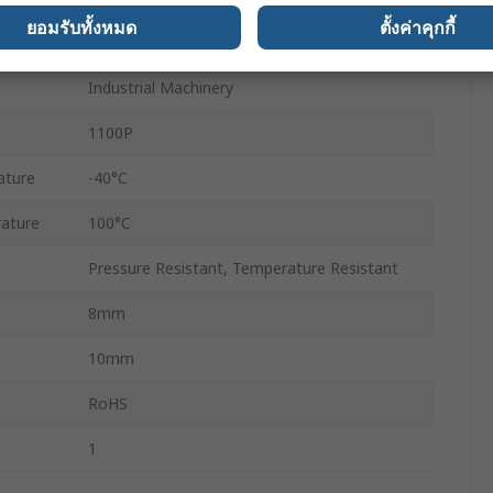
ยอมรับทั้งหมด
ตั้งค่าคุกกี้
re
50 barg
Industrial Machinery
1100P
ature
-40°C
ature
100°C
Pressure Resistant, Temperature Resistant
8mm
10mm
RoHS
1