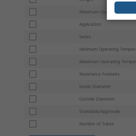
Maximum Operating Pressu
Application
Series
Minimum Operating Temper
Maximum Operating Temper
Resistance Features
Inside Diameter
Outside Diameter
Standards/Approvals
Number of Tubes