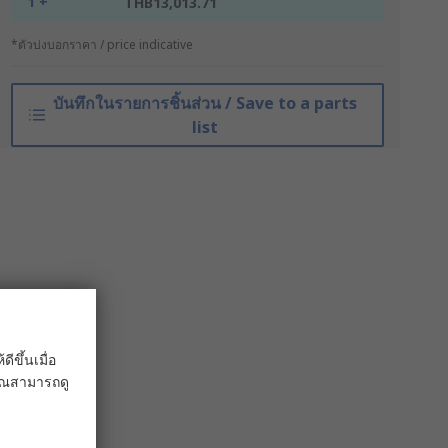
1 +
THB13,013.71
*ตัวบ่งบอกราคา / price indicative
บันทึกในรายการชิ้นส่วน / Save to a parts
list
ขึ้นเมื่อ
 คุณสามารถดู