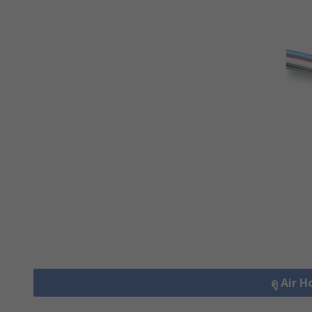
ดู Air H