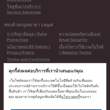
โซลูชั่นการบริการ /
Service Solutions
ชอบด้วยกฎหมาย / Legal
การรักษาข้อมูล / Data
ความปลอดภัยทางอีเมล/
Protection
Email Security
นโยบายของ RS Online /
เงื่อนไขการใช้งานเว็บไซต์
Privacy Policy
/ Website Terms
Terms and Conditions
of Sale
คุกกี้ส่งผลต่อบริการที่เรานำเสนอแก่คุณ
เกี่ยวกับ RS / About RS
เว็บไซต์ของเราใช้คุกกี้และเทคโนโลยีที่คล้ายกันเพื่อมอบ
ประสบการณ์ด้านการบริการให้ดีขึ้นเมื่อคุณใช้เว็บไซต์หรือสั่ง
RS ทั่วโลก / RS
ข่าวประชาสัมพันธ์ / Press
ซื้อสินค้า เราใช้คุกกี้เพื่อปรับแต่งเนื้อหาที่คุณเห็นในแบบของ
Worldwide
Centre
คุณ คุณสามารถดูข้อมูลเพิ่มเติมได้ที่
นโยบายคุกกี้
ของเรา
บริษัทในเครือ RS /
วิธีการชำระเงิน /
Corporate Group
Payment Details