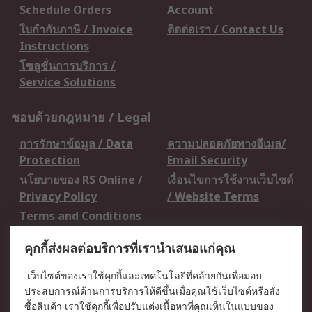
Schedule Orders
Account
ใบกำกับภาษี / Invoice
ติดต่อเรา / Contact Us
Instructions
โซลูชั่นการบริการ /
Service Solutions
ชอบด้วยกฎหมาย / Legal
การรักษาข้อมูล / Data
ความปลอดภัยทางอีเมล/
Protection
Email Security
นโยบายของ RS Online /
เงื่อนไขการใช้งานเว็บไซต์
Privacy Policy
/ Website Terms
Terms and Conditions
of Sale
คุกกี้ส่งผลต่อบริการที่เรานำเสนอแก่คุณ
เกี่ยวกับ RS / About RS
เว็บไซต์ของเราใช้คุกกี้และเทคโนโลยีที่คล้ายกันเพื่อมอบ
ประสบการณ์ด้านการบริการให้ดีขึ้นเมื่อคุณใช้เว็บไซต์หรือสั่ง
RS ทั่วโลก / RS
ข่าวประชาสัมพันธ์ / Press
ซื้อสินค้า เราใช้คุกกี้เพื่อปรับแต่งเนื้อหาที่คุณเห็นในแบบของ
Worldwide
Centre