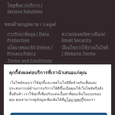
โซลูชั่นการบริการ /
Service Solutions
ชอบด้วยกฎหมาย / Legal
การรักษาข้อมูล / Data
ความปลอดภัยทางอีเมล/
Protection
Email Security
นโยบายของ RS Online /
เงื่อนไขการใช้งานเว็บไซต์
Privacy Policy
/ Website Terms
Terms and Conditions
of Sale
คุกกี้ส่งผลต่อบริการที่เรานำเสนอแก่คุณ
เกี่ยวกับ RS / About RS
เว็บไซต์ของเราใช้คุกกี้และเทคโนโลยีที่คล้ายกันเพื่อมอบ
ประสบการณ์ด้านการบริการให้ดีขึ้นเมื่อคุณใช้เว็บไซต์หรือสั่ง
RS ทั่วโลก / RS
ข่าวประชาสัมพันธ์ / Press
ซื้อสินค้า เราใช้คุกกี้เพื่อปรับแต่งเนื้อหาที่คุณเห็นในแบบของ
Worldwide
Centre
คุณ คุณสามารถดูข้อมูลเพิ่มเติมได้ที่
นโยบายคุกกี้
ของเรา
บริษัทในเครือ RS /
วิธีการชำระเงิน /
Corporate Group
Payment Details