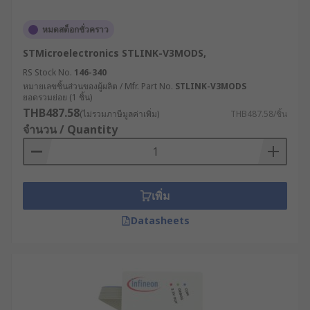
ควบคุมการทำงานของโปรแกรมแบบเรียลไทม์
หมดสต็อกชั่วคราว
ปัจจุบัน ICD มักใช้เทคโนโลยี JTAG หรือ SWD ในการ
เชื่อมต่อกับไมโครคอนโทรลเลอร์ ทำให้การดีบัก
STMicroelectronics STLINK-V3MODS,
สามารถทำได้อย่างแม่นยำและรวดเร็วในสภาพ
RS Stock No.
146-340
แวดล้อมการทำงานจริง
หมายเลขชิ้นส่วนของผู้ผลิต / Mfr. Part No.
STLINK-V3MODS
ยอดรวมย่อย (1 ชิ้น)
THB487.58
2. อีมูเลเตอร์ในวงจร (In-Circuit
(ไม่รวมภาษีมูลค่าเพิ่ม)
THB487.58/ชิ้น
จำนวน / Quantity
Emulator, ICE)
อีมูเลเตอร์ในวงจร (ICE) คือ อุปกรณ์ที่เคยใช้แทน
ไมโครคอนโทรลเลอร์จริงในวงจร โดยสามารถจำลอง
เพิ่ม
การทำงานของ CPU และอุปกรณ์ต่อพ่วงต่าง ๆ ได้อย่าง
Datasheets
สมบูรณ์ ซึ่งช่วยให้วิศวกรสามารถทดสอบและดีบัก
โปรแกรมได้ แม้ในกรณีที่ฮาร์ดแวร์จริงยังไม่สมบูรณ์
หรือยังไม่มีอุปกรณ์บางอย่าง
ในปัจจุบัน ICE แบบดั้งเดิมเริ่มถูกแทนที่ด้วย ICD ที่ใช้
JTAG/SWD เนื่องจากต้นทุนต่ำกว่าและสามารถใช้งาน