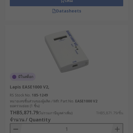
วิธีเลือกซื้ออีมูเลเตอร์ในวงจร
เพิ่ม
และ Debug Probe ราคาคุ้มค่า
Datasheets
ใช้งานตอบโจทย์
การเลือกโพรบดีบักและแผง In-Circuit อีมูเลเตอร์ที่
เหมาะสมกับการใช้งานนั้น มีความสำคัญในการเพิ่ม
ประสิทธิภาพในการทดสอบและลดเวลาในการดีบัก
โดยพิจารณาได้จากปัจจัยเหล่านี้
เลือกเครื่องมือที่รองรับการเชื่อมต่อกับไมโคร
มีในสต็อก
คอนโทรลเลอร์ที่ใช้งานได้ เช่น JTAG, SWD หรือ
Lapis EASE1000 V2,
USB
RS Stock No.
185-1249
คำนึงถึงฟังก์ชันที่ต้องการ เช่น การตั้ง
หมายเลขชิ้นส่วนของผู้ผลิต / Mfr. Part No.
EASE1000 V2
Breakpoints, การตรวจสอบตัวแปร หรือการ
ยอดรวมย่อย (1 ชิ้น)
THB5,871.79
จำลองระบบจริง (Emulation)
(ไม่รวมภาษีมูลค่าเพิ่ม)
THB5,871.79/ชิ้น
จำนวน / Quantity
ตรวจสอบว่าเครื่องมือที่เลือกใช้งานสามารถใช้
งานร่วมกับซอฟต์แวร์ที่ต้องการพัฒนาได้หรือไม่