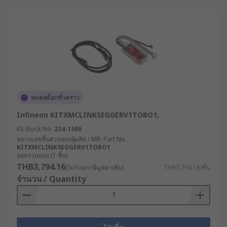
ไมโครคอนโทรลเลอร์ เพื่อให้แน่ใจว่าโปรแกรม
สามารถทำงานได้อย่างถูกต้องและมีประสิทธิภาพ
สูงสุด เช่น
อุตสาหกรรมการพัฒนาไมโครคอนโทรลเลอร์ :
ใช้โพรบดีบักเพื่อทดสอบและดีบักโปรแกรม
สำหรับไมโครคอนโทรลเลอร์ในขั้นตอนการ
พัฒนาและทดสอบ
หมดสต็อกชั่วคราว
อุตสาหกรรมการผลิตอุปกรณ์ฝังตัว : ช่วยตรวจ
Infineon KITXMCLINKSEGGERV1TOBO1,
สอบการทำงานของระบบและป้องกันข้อผิดพลาด
RS Stock No.
234-1586
ที่อาจเกิดขึ้นในกระบวนการผลิตอุปกรณ์ เช่น
หมายเลขชิ้นส่วนของผู้ผลิต / Mfr. Part No.
เครื่องมือทางการแพทย์ และอุปกรณ์
KITXMCLINKSEGGERV1TOBO1
อิเล็กทรอนิกส์
ยอดรวมย่อย (1 ชิ้น)
THB3,794.16
(ไม่รวมภาษีมูลค่าเพิ่ม)
THB3,794.16/ชิ้น
อุตสาหกรรมการพัฒนาระบบอัตโนมัติ
จำนวน / Quantity
(Automation Systems) : ใช้อีมูเลเตอร์เพื่อ
ทดสอบโปรแกรมในระบบอัตโนมัติ เช่น หุ่นยนต์
หรือเครื่องจักรที่ใช้ไมโครคอนโทรลเลอร์