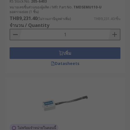
RS Stock No.
205-6403
สามารถตรวจสอบและดีบักโปรแกรมได้แบบเรียล
หมายเลขชิ้นส่วนของผู้ผลิต / Mfr. Part No.
TMDSEMU110-U
ไทม์ ทำให้การแก้ไขข้อผิดพลาดทำได้เร็วขึ้นและ
ยอดรวมย่อย (1 ชิ้น)
THB9,231.40
ลดความเสี่ยงของปัญหาที่อาจเกิดขึ้นเมื่อ
(ไม่รวมภาษีมูลค่าเพิ่ม)
THB9,231.40/ชิ้น
จำนวน / Quantity
โปรแกรมถูกนำไปใช้งานจริง
ลดระยะเวลาในการทดสอบ : การใช้อีมูเลเตอร์ใน
วงจรช่วยให้สามารถทดสอบโปรแกรมในระบบ
จริงได้โดยไม่ต้องใช้ไมโครคอนโทรลเลอร์หรือ
เพิ่ม
วงจรจริง ช่วยประหยัดเวลาและทรัพยากรในการ
ทดสอบ
Datasheets
การทดสอบในสภาพแวดล้อมจริง : ด้วยความ
สามารถในการจำลองระบบจริง อีมูเลเตอร์จึง
สามารถให้ข้อมูลที่แม่นยำและแสดงผลการ
ทำงานของโปรแกรมได้ดีกว่า
ช่วยในการค้นหาข้อผิดพลาดที่ซ่อนอยู่ : การใช้
โพรบดีบักสามารถแสดงข้อมูลจากโปรแกรมที่
สังเกตเห็นได้ยาก เช่น ตัวแปรที่ไม่ถูกต้องหรือ
การจัดการหน่วยความจำที่ผิดพลาด ช่วยให้
ไม่พร้อมจำหน่ายในตอนนี้
วิศวกรตรวจสอบข้อผิดพลาดที่ซ่อนอยู่ในระบบได้