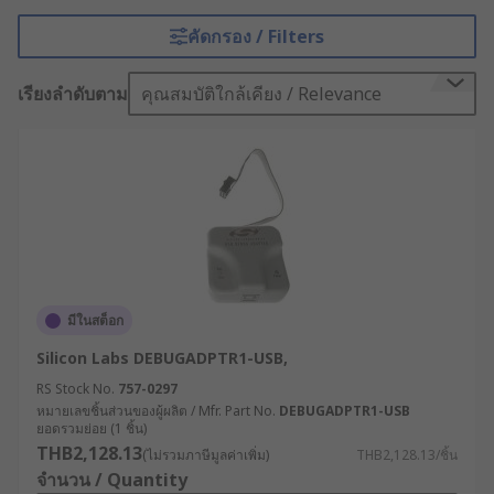
กระบวนการพัฒนาและทดสอบโปรแกรมสำหรับระบบ
ฝังตัว (Embedded Systems) และไมโคร
คัดกรอง / Filters
คอนโทรลเลอร์ (Microcontrollers) เครื่องมือเหล่านี้
ช่วยให้วิศวกรสามารถตรวจสอบและแก้ไขข้อผิดพลาด
เรียงลำดับตาม
คุณสมบัติใกล้เคียง / Relevance
ในโค้ดได้อย่างมีประสิทธิภาพ ขณะทำงานกับระบบ
จริง ทั้งในขั้นตอนการพัฒนาและการทดสอบ ทำให้
กระบวนการพัฒนาโปรแกรมรวดเร็วขึ้นและลดปัญหา
การเกิดข้อผิดพลาดในระบบจริง
โพรบดีบักและอีมูเลเตอร์ใน
วงจรคืออะไร ?
มีในสต็อก
โพรบดีบัก (Debug Probe) เป็นอุปกรณ์ที่ใช้เชื่อมต่อ
Silicon Labs DEBUGADPTR1-USB,
ระหว่างคอมพิวเตอร์และบอร์ดไมโครคอนโทรลเลอร์
เพื่อให้สามารถตรวจสอบการทำงานของโปรแกรมที่รัน
RS Stock No.
757-0297
หมายเลขชิ้นส่วนของผู้ผลิต / Mfr. Part No.
DEBUGADPTR1-USB
อยู่ในระบบฝังตัวได้อย่างมีประสิทธิภาพ โดยสามารถดู
ยอดรวมย่อย (1 ชิ้น)
ค่าตัวแปรและรีจิสเตอร์ในโปรแกรมที่กำลังทำงานอยู่
THB2,128.13
(ไม่รวมภาษีมูลค่าเพิ่ม)
THB2,128.13/ชิ้น
ได้แบบเรียลไทม์
จำนวน / Quantity