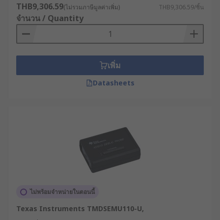
THB9,306.59
(ไม่รวมภาษีมูลค่าเพิ่ม)
THB9,306.59/ชิ้น
อีมูเลเตอร์ในวงจร (In-Circuit Emulators) ใช้แทน
จำนวน / Quantity
หรือจำลองการทำงานของ CPU และอุปกรณ์เสริมของ
ไมโครคอนโทรลเลอร์ภายในวงจรจริง ทำให้วิศวกร
สามารถทดสอบและดีบักซอฟต์แวร์ได้แม้ว่าอุปกรณ์
ฮาร์ดแวร์จริงยังไม่สมบูรณ์หรือไม่พร้อมใช้งาน วิธีการ
เพิ่ม
นี้ช่วยให้สามารถดูภาพรวมการทำงานของระบบได้
อย่างแม่นยำ โดยไม่จำเป็นต้องคอมไพล์และโหลดโค้ด
Datasheets
ลงในอุปกรณ์จริง
ข้อดีของการใช้โพรบดีบัก
และอีมูเลเตอร์
การใช้อุปกรณ์ทั้งสองประเภทนี้ในการพัฒนาโปรแกรม
สำหรับระบบฝังตัวและไมโครคอนโทรลเลอร์นั้น มีข้อดี
หลายประการที่ช่วยเพิ่มประสิทธิภาพในการทดสอบ
ไม่พร้อมจำหน่ายในตอนนี้
และพัฒนาโปรแกรม ได้แก่
Texas Instruments TMDSEMU110-U,
เพิ่มประสิทธิภาพการพัฒนา : ช่วยให้วิศวกร