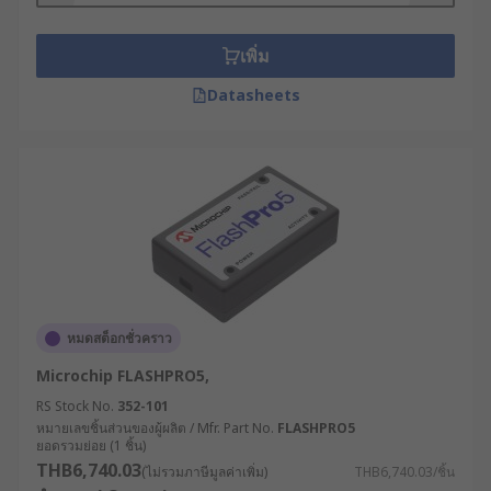
เปรียบเทียบคุณสมบัติของโพรบดีบักและ In-
Circuit Emulator ทั้งด้านราคา ฟีเจอร์ที่รองรับ
เพิ่ม
การทดสอบ และโปรแกรมต่าง ๆ เพื่อหาผู้
Datasheets
จำหน่ายแผงดีบักเกอร์ Probe Debug และไมโคร
ชิปดีบักเกอร์ราคาเหมาะสมที่สุด
ซื้อ In-Circuit ดีบักเกอร์และทุก
อุปกรณ์ในราคาย่อมเยาที่ RS
สำหรับผู้ที่ต้องการซื้อโพรบดีบัก อีมูเลเตอร์ในวงจร In-
Circuit ดีบักเกอร์ หรืออุปกรณ์อื่น ๆ ที่เกี่ยวข้อง RS
รวบรวมผลิตภัณฑ์คุณภาพจากแบรนด์ชั้นนำ เช่น
หมดสต็อกชั่วคราว
Microchip, Texas Instruments, และ Segger มาให้
Microchip FLASHPRO5,
เลือกซื้ออย่างครบถ้วนในราคาคุ้มค่า ใช้งานได้อย่าง
มั่นใจด้วยมาตรฐานระดับสากล ค้นหาเครื่องมือที่
RS Stock No.
352-101
หมายเลขชิ้นส่วนของผู้ผลิต / Mfr. Part No.
FLASHPRO5
เหมาะสมกับรูปแบบการใช้งานของคุณและสั่งซื้อได้
ยอดรวมย่อย (1 ชิ้น)
สะดวกตลอด 24 ชั่วโมง พร้อมบริการจัดส่งทั่วประเทศ
THB6,740.03
(ไม่รวมภาษีมูลค่าเพิ่ม)
THB6,740.03/ชิ้น
หรือรับคำปรึกษาจากเจ้าหน้าที่ผู้เชี่ยวชาญของเราได้