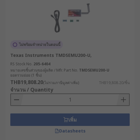
Boards)
โดยทั่วไปหมายถึงบอร์ดที่รวมวงจร Debug Probe ไว้
ในตัว หรือบอร์ดพัฒนา (Development Board) ที่มี
พอร์ตดีบักในตัว ซึ่งช่วยให้การเชื่อมต่อกับไมโคร
ไม่พร้อมจำหน่ายในตอนนี้
คอนโทรลเลอร์เพื่อทดสอบและดีบักโปรแกรมทำได้ง่าย
และสะดวก ถือเป็นการรวมฟังก์ชันดีบักเข้ากับบอร์ด
Texas Instruments TMDSEMU200-U,
พัฒนาเพื่อให้การทดสอบและดีบักโปรแกรมในระบบฝัง
RS Stock No.
205-6404
ตัวเป็นไปได้อย่างรวดเร็ว
หมายเลขชิ้นส่วนของผู้ผลิต / Mfr. Part No.
TMDSEMU200-U
ยอดรวมย่อย (1 ชิ้น)
ตัวอย่างการใช้งานโพรบดีบัก
THB19,808.20
(ไม่รวมภาษีมูลค่าเพิ่ม)
THB19,808.20/ชิ้น
จำนวน / Quantity
และอีมูเลเตอร์ในวงจรใน
อุตสาหกรรม
เพิ่ม
ด้วยคุณสมบัติเด่นหลายประการ ทำให้สองอุปกรณ์นี้
นิยมนำไปใช้ในหลายอุตสาหกรรมที่ต้องการทดสอบ
Datasheets
และดีบักระบบที่มีการฝังตัว (Embedded Systems) และ