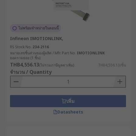
กับชิปจริงได้ทันที โดยคำว่า "ICE" บางครั้งถูกใช้สลับ
กับ ICD โดยเฉพาะเมื่อพูดถึงอุปกรณ์ที่ใช้ JTAG/SWD
ในการดีบัก
ไม่พร้อมจำหน่ายในตอนนี้
3. โพรบดีบัก (Debug Probe)
Infineon IMOTIONLINK,
RS Stock No.
234-2116
โพรบดีบัก เป็นอุปกรณ์ฮาร์ดแวร์ที่เชื่อมต่อระหว่าง
หมายเลขชิ้นส่วนของผู้ผลิต / Mfr. Part No.
IMOTIONLINK
คอมพิวเตอร์กับพอร์ตดีบักของไมโครคอนโทรลเลอร์
ยอดรวมย่อย (1 ชิ้น)
เช่น JTAG หรือ SWD ทำหน้าที่เป็นตัวกลางให้
THB4,556.13
(ไม่รวมภาษีมูลค่าเพิ่ม)
THB4,556.13/ชิ้น
ซอฟต์แวร์ดีบักเกอร์ (IDE) สามารถสื่อสารกับไมโคร
จำนวน / Quantity
คอนโทรลเลอร์ เพื่อควบคุมและตรวจสอบโปรแกรมที่
กำลังทำงานอยู่
ตัวอย่างของ Debug Probe ได้แก่ ST-Link, J-Link,
เพิ่ม
CMSIS-DAP ซึ่งทั้งหมดสามารถเชื่อมต่อกับไมโคร
Datasheets
คอนโทรลเลอร์เพื่อทำการดีบักโปรแกรมได้อย่างมี
ประสิทธิภาพ
4. บอร์ดดีบักโปรแกรม (Debugger