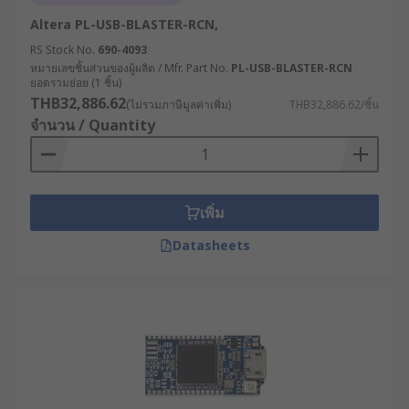
รวดเร็วขึ้น
Altera PL-USB-BLASTER-RCN,
RS Stock No.
690-4093
ประเภทของโพรบดีบักและอีมู
หมายเลขชิ้นส่วนของผู้ผลิต / Mfr. Part No.
PL-USB-BLASTER-RCN
ยอดรวมย่อย (1 ชิ้น)
เลเตอร์ในวงจร
THB32,886.62
(ไม่รวมภาษีมูลค่าเพิ่ม)
THB32,886.62/ชิ้น
จำนวน / Quantity
ทั้งสองอุปกรณ์มีหลายประเภทให้เลือกใช้ตามลักษณะ
งานและความต้องการเฉพาะในแต่ละโครงการ โดย
แบ่งได้เป็น 4 ประเภทหลัก ดังนี้
เพิ่ม
1. ตัวดีบักเกอร์ในวงจร (In-Circuit
Datasheets
Debugger, ICD)
ตัวดีบักเกอร์ในวงจร คือ อุปกรณ์ที่เชื่อมต่อระหว่าง
คอมพิวเตอร์และไมโครคอนโทรลเลอร์ เพื่อควบคุม
และตรวจสอบการทำงานของโปรแกรมในฮาร์ดแวร์
จริง โดยสามารถตั้งจุดพัก (Breakpoints), ดูค่ารีจิส
เตอร์, ตรวจสอบและแก้ไขหน่วยความจำ, รวมทั้ง