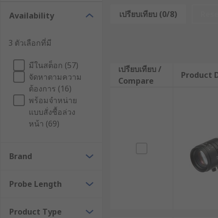
เปรียบเทียบ (0/8)
Res
Availability
กล้องงู หรือ Inspection Camera คือกล้องตรวจสอบพื้นที่แ
จำกัดและส่งภาพกลับมายังจอแสดงผล เช่น จอ LCD, สมาร์ตโฟ
3 ตัวเลือกที่มี
น้ำ
มีในสต็อก (57)
กล้องงูมีให้เลือกหลายรุ่น ตั้งแต่ขนาดพกพาที่มาพร้อมห
เปรียบเทียบ /
Product D
จัดหาตามความ
หลายอุตสาหกรรมที่ต้องจำเป็นต้องได้รับการตรวจสอบในร
Compare
ต้องการ (16)
คุณสมบัติหลักของกล้องงู
พร้อมจำหน่าย
แบบสั่งซื้อล่วง
หน้า (69)
เชื่อมต่อกับสายเคเบิลยืดหยุ่นสูง สามารถดัดโค้งและส
น้ำ
Brand
กล้องงูมักมีไฟ LED ในตัว ปรับระดับความสว่างได้ ช่ว
ความละเอียดสูง รองรับตั้งแต่ 720p, 1080p ไปจนถึ
Probe Length
กล้องงูบางรุ่นรองรับการเชื่อมต่อไร้สายผ่าน Wi-F
กันน้ำและกันฝุ่น เหมาะสำหรับการใช้งานในสภาพแวด
Product Type