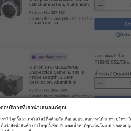
กับการใช้งาน
LED Illumination, Aluminium
RS Stock No.
327-867
เพื่อให้ได้ภาพที่คมชัดที่สุด
หมายเลขชิ้นส่วนของผู้ผลิต / Mfr. Part No.
FS-C4KU7DGES-F
เ
 3-5 เมตร สำหรับงานทั่วไป และ 10 เมตรขึ้นไป สำหรับงานอุต
Data
าพสูง สามารถปรับระดับความสว่างได้ เพื่อช่วยตรวจสอบในพื้นที่ท
ที่มีมาตรฐาน IP67 หรือสูงกว่า
ที่สามารถเชื่อมต่อกับสมาร์ตโฟนผ่าน Wi-Fi หรือ Bluetooth ได้
ยอดรวมย่อย (1 ชิ้น)
หมดสต็อกชั่วคราว
THB43,952.73
(ไม่
รือกล้องงูราคาถูก คุณภาพเยี่ยม
Omron STC-MCS231POE
Inspection Camera, 100 m
จำนวน / Quanti
Probe Length, 2.3 MP
Resolution, Aluminium
้องงูไร้สาย กล้องงูพร้อมจอ หรือกล้องประเภทอื่น ๆ เพื่อใช้ในงาน
RS Stock No.
265-5089
ยกล้องสำหรับใช้ในที่แคบคุณภาพสูงจากหลากหลายแบรนด์ชั้นนำ เช
หมายเลขชิ้นส่วนของผู้ผลิต / Mfr. Part No.
เชี่ยวชาญด้านผลิตภัณฑ์ เพื่อขอรับคำแนะนำเกี่ยวกับการเลือกอุป
STC-MCS231POE
เ
ผลต่อบริการที่เรานำเสนอแก่คุณ
Data
เราใช้คุกกี้และเทคโนโลยีที่คล้ายกันเพื่อมอบประสบการณ์ด้านการบริการให้ดี
ต์หรือสั่งซื้อสินค้า เราใช้คุกกี้เพื่อปรับแต่งเนื้อหาที่คุณเห็นในแบบของคุณ