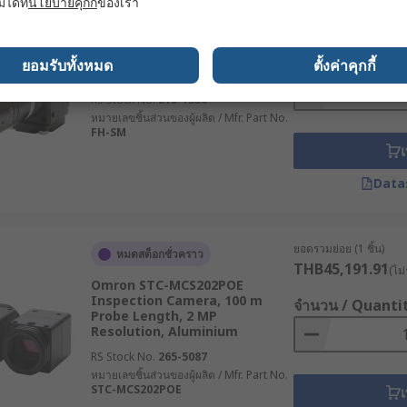
มได้ที่
นโยบายคุกกี้
ของเรา
ยอดรวมย่อย (1 ชิ้น)
หมดสต็อกชั่วคราว
THB116,587.92
(ไ
Omron FH-SM Inspection
Camera, 0.3 MP Resolution,
จำนวน / Quanti
ยอมรับทั้งหมด
ตั้งค่าคุกกี้
LED Illumination, Plastic
RS Stock No.
215-1550
หมายเลขชิ้นส่วนของผู้ผลิต / Mfr. Part No.
FH-SM
เ
Data
ยอดรวมย่อย (1 ชิ้น)
หมดสต็อกชั่วคราว
THB45,191.91
(ไม่
Omron STC-MCS202POE
Inspection Camera, 100 m
จำนวน / Quanti
Probe Length, 2 MP
Resolution, Aluminium
RS Stock No.
265-5087
หมายเลขชิ้นส่วนของผู้ผลิต / Mfr. Part No.
STC-MCS202POE
เ