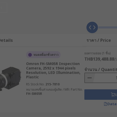
et
คบประเภทหนึ่ง มีลักษณะเป็นกล้องขนาดเล็กที่ติดตั้งบนสายเคเบิลที
น หรือแท็บเล็ตได้ โดยทั่วไปมักออกแบบให้ทนต่อสภาพแวดล้อมที่ท
ัวแบบงอได้ ไปจนถึงรุ่นอุตสาหกรรมขนาดใหญ่ที่มีความทนทานสูง ถื
etails
ราคา / Price
ูปแบบต่าง ๆ
ยอดรวมย่อย (1 ชิ้น)
หมดสต็อกชั่วคราว
THB139,488.88
(ไ
Omron FH-SM05R Inspection
Camera, 2592 x 1944 pixels
อดเข้าไปในพื้นที่แคบ เช่น ท่อระบายน้ำ ช่องว่างในผนัง และเครื่อ
จำนวน / Quanti
Resolution, LED Illumination,
Plastic
ยให้มองเห็นในพื้นที่ที่มีแสงน้อย หรือมืดสนิท
RS Stock No.
215-7810
หมายเลขชิ้นส่วนของผู้ผลิต / Mfr. Part No.
ง 4K ให้ภาพคมชัดและรายละเอียดสูง
FH-SM05R
เ
i หรือ Bluetooth ของสมาร์ตโฟนหรือแท็บเล็ต ช่วยเพิ่มความสะดว
Data
ล้อมที่เปียกหรือมีฝุ่น เช่น การตรวจสอบท่อประปา