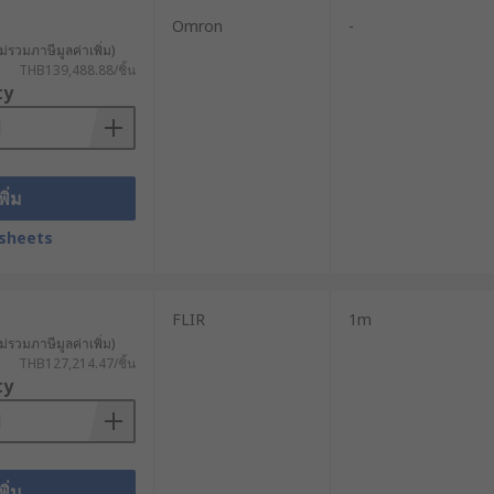
Omron
-
ม่รวมภาษีมูลค่าเพิ่ม)
THB139,488.88/ชิ้น
ty
พิ่ม
รตรวจสอบ และส่งสัญญาณภาพแบบเรียลไทม์
sheets
่อ กำแพง หรือเครื่องจักร
FLIR
1m
ม่รวมภาษีมูลค่าเพิ่ม)
THB127,214.47/ชิ้น
ty
ับใช้ในหลายอุตสาหกรรม มีการพัฒนาให้
พิ่ม