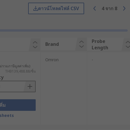
ดาวน์โหลดไฟล์ CSV
4
จาก
8
่ยืดหยุ่น สามารถสอดเข้าไปในพื้นที่
้าทาย เช่น พื้นที่มืด แคบ หรือเปียก
อเป็นอุปกรณ์สำคัญที่ขาดไม่ได้ในหลาก
Probe
Brand
Length
Omron
-
ม่รวมภาษีมูลค่าเพิ่ม)
THB139,488.88/ชิ้น
งจักร จึงนิยมใช้เป็นกล้องส่องท่อระบาย
ty
พิ่ม
กในการใช้งาน
sheets