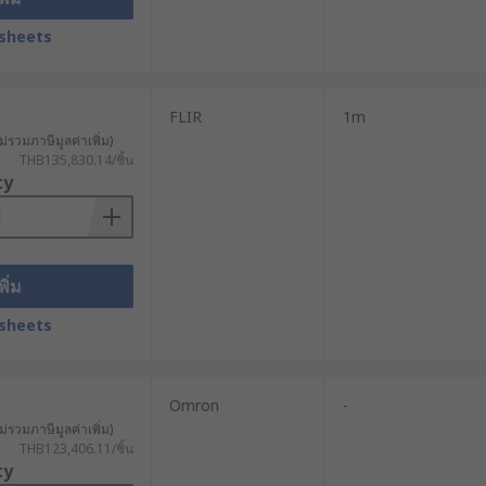
sheets
ะเอียดสูง
ี่ต้องตรวจสอบภาพอย่างละเอียดเช่นกัน
FLIR
1m
ม่รวมภาษีมูลค่าเพิ่ม)
THB135,830.14/ชิ้น
ty
พิ่ม
งถอดแยกชิ้นส่วน
sheets
ัดเวลาในการซ่อมแซมระบบประปา
ื่น ๆ ในพื้นที่ที่เข้าถึงยาก เช่น ผนัง
Omron
-
ม่รวมภาษีมูลค่าเพิ่ม)
ี่เข้าถึงยาก
THB123,406.11/ชิ้น
ty