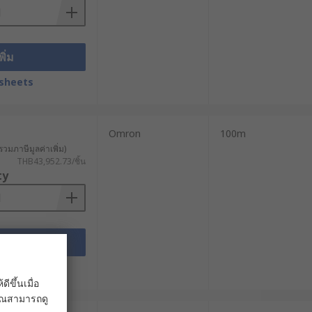
พิ่ม
สาหกรรม
sheets
ี่มีแสงน้อย
Omron
100m
รวมภาษีมูลค่าเพิ่ม)
THB43,952.73/ชิ้น
ty
อุตสาหกรรม สามารถเลือกซื้อได้สะดวก
่น RS PRO, Omron และ Laserliner ใน
กรณ์ให้เหมาะกับการใช้งานใน
พิ่ม
sheets
ขึ้นเมื่อ
 คุณสามารถดู