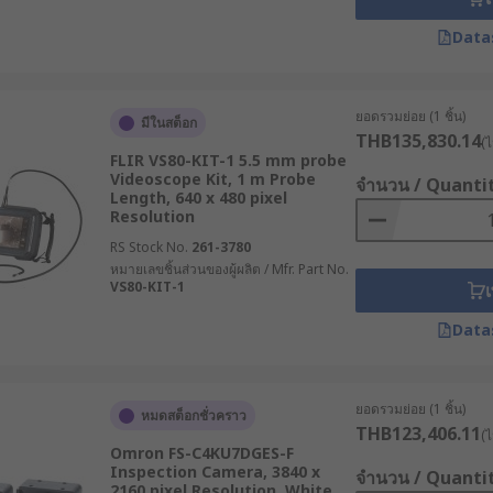
ครื่องจักร และงานอุตสาหกรรมทั่วไป
Data
ปติกในการส่งภาพ มีความยืดหยุ่นสูง เหมาะกับงานที่ต้องการความล
 มักใช้ในงานทางการแพทย์ รวมถึงมีประโยชน์ในงานอุตสาหกรรมท
ยอดรวมย่อย (1 ชิ้น)
 ใช้ตรวจสอบท่อระบายน้ำหรือระบบประปา
มีในสต็อก
THB135,830.14
(ไ
อมต่อกับสมาร์ตโฟนหรือแท็บเล็ตผ่าน Wi-Fi หรือ Bluetooth
FLIR VS80-KIT-1 5.5 mm probe
Videoscope Kit, 1 m Probe
จำนวน / Quanti
Length, 640 x 480 pixel
ตสาหกรรมต่าง ๆ
Resolution
RS Stock No.
261-3780
ในหลายอุตสาหกรรม ยกตัวอย่างเช่น
หมายเลขชิ้นส่วนของผู้ผลิต / Mfr. Part No.
VS80-KIT-1
เ
งยนต์หรือเครื่องจักรขนาดใหญ่ จึงช่วยลดเวลาซ่อมบำรุงโดยไม่ต้อ
Data
่องท่อใช้ตรวจสอบการอุดตันหรือรอยรั่วภายในท่อ ช่วยประหย
LED เพื่อส่องหาหลักฐานของสัตว์รบกวน รวมทั้งสำรวจรังหนูหรือสัตว์อ
ยอดรวมย่อย (1 ชิ้น)
หมดสต็อกชั่วคราว
THB123,406.11
(ไ
้นที่แคบในการปฏิบัติงานทางกฎหมายและค้นหาหลักฐานในพื้นที่ท
Omron FS-C4KU7DGES-F
Inspection Camera, 3840 x
จำนวน / Quanti
2160 pixel Resolution, White