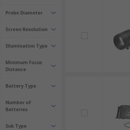
มาพร้อมหน้าจอแสดงผลแบบ LCD หรือ OLED ในตัว ทำ
สามารถบันทึกภาพและวิดีโอได้ รองรับการบันทึกไฟล์
Probe Diameter
ออกแบบให้มีน้ำหนักเบา ขนาดกะทัดรัด พกพาสะดวก ใช
ระยะโฟกัสมีความยืดหยุ่น มีช่วงโฟกัสที่ปรับได้เพื่อช
Screen Resolution
กล้องงูมีหลักการทำงานอย่างไร
Illumination Type
กล้องงูทำงานโดยการติดกล้องความละเอียดสูงไว้ที่ปลายส
Minimum Focus
กลับไปยังหน้าจอแสดงผล ซึ่งสรุปให้เห็นภาพได้ ดังนี้
Distance
กลไกการสอดกล้องเข้าไปในพื้นที่แคบ อาศัยความยืดห
Battery Type
กล้องจะถ่ายภาพและส่งสัญญาณไปยังหน้าจอด้วยการเช
ประเภทของกล้องงูที่นิยมใช้ใน
Number of
Batteries
ด้วยหลักการทำงานและคุณสมบัติเด่น ส่งผลให้กล้องงูหร
มีหลายประเภทเพื่อรองรับการใช้งานที่หลากหลาย ดังนี้
Sub Type