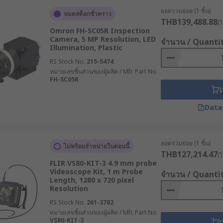
ให้ไม่ต้องพึ่งพาอุปกรณ์เสริม
ยอดรวมย่อย (1 ชิ้น)
หมดสต็อกชั่วคราว
ลงการ์ดหน่วยความจำหรือส่งตรงไปยังอุปกรณ์ที่เชื่อมต่อ
THB139,488.88
(ไ
Omron FH-SC05R Inspection
้งานได้ง่าย แม้ในพื้นที่จำกัด
Camera, 5 MP Resolution, LED
จำนวน / Quanti
่วยให้เห็นรายละเอียดของวัตถุที่อยู่ใกล้หรือไกล
Illumination, Plastic
RS Stock No.
215-5474
 ?
หมายเลขชิ้นส่วนของผู้ผลิต / Mfr. Part No.
FH-SC05R
เ
ายเคเบิลที่มีความยืดหยุ่น สามารถสอดเข้าไปในพื้นที่ที่ต้องกา
Data
ยุ่นของสายเคเบิล สามารถดัดงอได้ตามโครงสร้างของพื้นที่ เช่น ท
ยอดรวมย่อย (1 ชิ้น)
ไม่พร้อมจำหน่ายในตอนนี้
ื่อมต่อผ่านสายเคเบิลหรือระบบไร้สาย เพื่อติดตามและบันทึกผล
THB127,214.47
(ไ
FLIR VS80-KIT-3 4.9 mm probe
อุตสาหกรรมต่าง ๆ
Videoscope Kit, 1 m Probe
จำนวน / Quanti
Length, 1280 x 720 pixel
Resolution
ือ Inspection Camera มีประโยชน์เป็นอย่างมาก และนิยมนำไปปร
RS Stock No.
261-3782
หมายเลขชิ้นส่วนของผู้ผลิต / Mfr. Part No.
VS80-KIT-3
เ