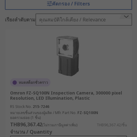
คัดกรอง / Filters
ภาพและวิดีโอไปยังหน้าจอได้แบบเรียลไทม์ ช่วยให้
สามารถตรวจสอบความเสียหาย ปัญหาภายใน และ
เรียงลำดับตาม
คุณสมบัติใกล้เคียง / Relevance
ดำเนินงานบำรุงรักษาได้อย่างมีประสิทธิภาพ
กล้องงูคืออะไร ?
กล้องงู หรือ Inspection Camera คือกล้องตรวจสอบ
พื้นที่แคบประเภทหนึ่ง มีลักษณะเป็นกล้องขนาดเล็กที่
ติดตั้งบนสายเคเบิลที่ยืดหยุ่น สามารถสอดเข้าไปใน
พื้นที่จำกัดและส่งภาพกลับมายังจอแสดงผล เช่น จอ
LCD, สมาร์ตโฟน หรือแท็บเล็ตได้ โดยทั่วไปมัก
หมดสต็อกชั่วคราว
ออกแบบให้ทนต่อสภาพแวดล้อมที่ท้าทาย เช่น พื้นที่มืด
Omron FZ-SQ100N Inspection Camera, 300000 pixel
แคบ หรือเปียกน้ำ
Resolution, LED Illumination, Plastic
RS Stock No.
215-7246
กล้องงูมีให้เลือกหลายรุ่น ตั้งแต่ขนาดพกพาที่มาพร้อม
หมายเลขชิ้นส่วนของผู้ผลิต / Mfr. Part No.
FZ-SQ100N
หัวแบบงอได้ ไปจนถึงรุ่นอุตสาหกรรมขนาดใหญ่ที่มี
ยอดรวมย่อย (1 ชิ้น)
ความทนทานสูง ถือเป็นอุปกรณ์สำคัญที่ขาดไม่ได้ใน
THB96,367.42
(ไม่รวมภาษีมูลค่าเพิ่ม)
THB96,367.42/ชิ้น
หลากหลายอุตสาหกรรมที่ต้องจำเป็นต้องได้รับการ
จำนวน / Quantity