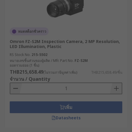
ตัวอย่างการใช้งานกล้องงูใน
อุตสาหกรรมต่าง ๆ
หมดสต็อกชั่วคราว
กล้องตรวจสอบพื้นที่เข้าถึงยากมีการใช้งานที่หลาก
Omron FZ-S2M Inspection Camera, 2 MP Resolution,
หลายในหลายอุตสาหกรรม ยกตัวอย่างเช่น
LED Illumination, Plastic
RS Stock No.
215-5502
งานซ่อมบำรุงเครื่องจักร : ใช้ตรวจสอบภายใน
หมายเลขชิ้นส่วนของผู้ผลิต / Mfr. Part No.
FZ-S2M
ยอดรวมย่อย (1 ชิ้น)
เครื่องยนต์หรือเครื่องจักรขนาดใหญ่ จึงช่วยลด
THB215,658.49
(ไม่รวมภาษีมูลค่าเพิ่ม)
THB215,658.49/ชิ้น
เวลาซ่อมบำรุงโดยไม่ต้องถอดแยกชิ้นส่วน
จำนวน / Quantity
งานตรวจสอบระบบท่อประปาและระบายน้ำ :
กล้องงูส่องท่อใช้ตรวจสอบการอุดตันหรือรอยรั่ว
ภายในท่อ ช่วยประหยัดเวลาในการซ่อมแซม
ระบบประปา
เพิ่ม
งานควบคุมศัตรูพืช : กล้องงูพร้อมจอใช้งานร่วน
Datasheets
กับไฟ LED เพื่อส่องหาหลักฐานของสัตว์รบกวน
รวมทั้งสำรวจรังหนูหรือสัตว์อื่น ๆ ในพื้นที่ที่เข้า