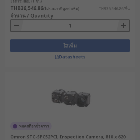
ยอดรวมย่อย (1 ชิ้น)
สอบท่อประปา
THB36,546.86
(ไม่รวมภาษีมูลค่าเพิ่ม)
THB36,546.86/ชิ้น
จำนวน / Quantity
มาพร้อมหน้าจอแสดงผลแบบ LCD หรือ OLED
ในตัว ทำให้ไม่ต้องพึ่งพาอุปกรณ์เสริม
สามารถบันทึกภาพและวิดีโอได้ รองรับการ
บันทึกไฟล์ลงการ์ดหน่วยความจำหรือส่งตรงไป
เพิ่ม
ยังอุปกรณ์ที่เชื่อมต่อ
Datasheets
ออกแบบให้มีน้ำหนักเบา ขนาดกะทัดรัด พกพา
สะดวก ใช้งานได้ง่าย แม้ในพื้นที่จำกัด
ระยะโฟกัสมีความยืดหยุ่น มีช่วงโฟกัสที่ปรับได้
เพื่อช่วยให้เห็นรายละเอียดของวัตถุที่อยู่ใกล้หรือ
ไกล
กล้องงูมีหลักการทำงาน
อย่างไร ?
หมดสต็อกชั่วคราว
กล้องงูทำงานโดยการติดกล้องความละเอียดสูงไว้ที่
Omron STC-SPC52PCL Inspection Camera, 810 x 620