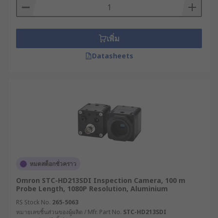
ตรวจสอบในรูปแบบต่าง ๆ
คุณสมบัติหลักของกล้องงู
เพิ่ม
เชื่อมต่อกับสายเคเบิลยืดหยุ่นสูง สามารถดัดโค้ง
Datasheets
และสอดเข้าไปในพื้นที่แคบ เช่น ท่อระบายน้ำ
ช่องว่างในผนัง และเครื่องจักร จึงนิยมใช้เป็น
กล้องส่องท่อระบายน้ำ
กล้องงูมักมีไฟ LED ในตัว ปรับระดับความสว่าง
ได้ ช่วยให้มองเห็นในพื้นที่ที่มีแสงน้อย หรือมืด
สนิท
ความละเอียดสูง รองรับตั้งแต่ 720p, 1080p ไป
จนถึง 4K ให้ภาพคมชัดและรายละเอียดสูง
หมดสต็อกชั่วคราว
กล้องงูบางรุ่นรองรับการเชื่อมต่อไร้สายผ่าน Wi-
Fi หรือ Bluetooth ของสมาร์ตโฟนหรือแท็บเล็ต
Omron STC-HD213SDI Inspection Camera, 100 m
Probe Length, 1080P Resolution, Aluminium
ช่วยเพิ่มความสะดวกในการใช้งาน
RS Stock No.
265-5063
กันน้ำและกันฝุ่น เหมาะสำหรับการใช้งานใน
หมายเลขชิ้นส่วนของผู้ผลิต / Mfr. Part No.
STC-HD213SDI
สภาพแวดล้อมที่เปียกหรือมีฝุ่น เช่น การตรวจ