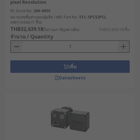
ปลายสายเคเบิลที่มีความยืดหยุ่น สามารถสอดเข้าไปใน
pixel Resolution
พื้นที่ที่ต้องการตรวจสอบ และส่งสัญญาณภาพแบบเรียล
RS Stock No.
266-0055
ไทม์กลับไปยังหน้าจอแสดงผล ซึ่งสรุปให้เห็นภาพได้
หมายเลขชิ้นส่วนของผู้ผลิต / Mfr. Part No.
STC-SPC52PCL
ยอดรวมย่อย (1 ชิ้น)
ดังนี้
THB32,639.18
(ไม่รวมภาษีมูลค่าเพิ่ม)
THB32,639.18/ชิ้น
จำนวน / Quantity
กลไกการสอดกล้องเข้าไปในพื้นที่แคบ อาศัย
ความยืดหยุ่นของสายเคเบิล สามารถดัดงอได้
ตามโครงสร้างของพื้นที่ เช่น ท่อ กำแพง หรือ
เครื่องจักร
เพิ่ม
กล้องจะถ่ายภาพและส่งสัญญาณไปยังหน้าจอ
ด้วยการเชื่อมต่อผ่านสายเคเบิลหรือระบบไร้สาย
Datasheets
เพื่อติดตามและบันทึกผล
ประเภทของกล้องงูที่นิยมใช้
ในอุตสาหกรรมต่าง ๆ
ด้วยหลักการทำงานและคุณสมบัติเด่น ส่งผลให้กล้องงู
หรือ Inspection Camera มีประโยชน์เป็นอย่างมาก