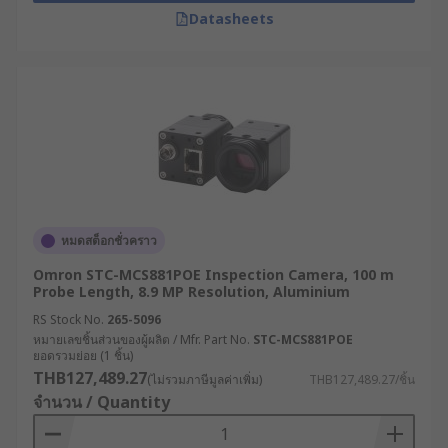
กล้องที่มีมาตรฐาน IP67 หรือสูงกว่า
Datasheets
หากต้องการความสะดวก แนะนำให้เลือกกล้องงู
ไร้สายที่สามารถเชื่อมต่อกับสมาร์ตโฟนผ่าน Wi-
Fi หรือ Bluetooth ได้
RS จำหน่าย Inspection Camera
หรือกล้องงูราคาถูก คุณภาพ
เยี่ยม
หมดสต็อกชั่วคราว
ต้องการซื้อกล้องงูทุกชนิด ไม่ว่าจะเป็นกล้องงูส่องท่อ
Omron STC-MCS881POE Inspection Camera, 100 m
Probe Length, 8.9 MP Resolution, Aluminium
กล้องงูไร้สาย กล้องงูพร้อมจอ หรือกล้องประเภทอื่น ๆ
เพื่อใช้ในงานอุตสาหกรรม สามารถเลือกซื้อได้สะดวก
RS Stock No.
265-5096
ตลอด 24 ชม. ที่เว็บไซต์ RS เราคือผู้ผลิตและจัดจำหน่าย
หมายเลขชิ้นส่วนของผู้ผลิต / Mfr. Part No.
STC-MCS881POE
ยอดรวมย่อย (1 ชิ้น)
กล้องสำหรับใช้ในที่แคบคุณภาพสูงจากหลากหลาย
THB127,489.27
(ไม่รวมภาษีมูลค่าเพิ่ม)
THB127,489.27/ชิ้น
แบรนด์ชั้นนำ เช่น RS PRO, Omron และ Laserliner
จำนวน / Quantity
ในราคาย่อมเยา พร้อมบริการจัดส่งทั่วประเทศ หรือ
ปรึกษาผู้เชี่ยวชาญด้านผลิตภัณฑ์ เพื่อขอรับคำแนะนำ