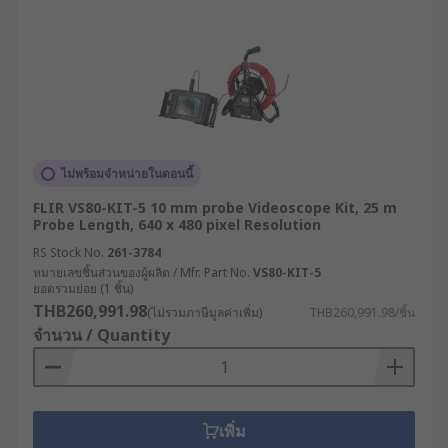
ถึงยาก เช่น ผนังหรือช่องใต้หลังคา
งานด้านความปลอดภัยและการสืบสวน : ใช้ตรวจ
สอบพื้นที่แคบในการปฏิบัติงานทางกฎหมายและ
ค้นหาหลักฐานในพื้นที่ที่เข้าถึงยาก
วิธีเลือกซื้อกล้องงูให้เหมาะ
สมกับการใช้งาน
ไม่พร้อมจำหน่ายในตอนนี้
FLIR VS80-KIT-5 10 mm probe Videoscope Kit, 25 m
Probe Length, 640 x 480 pixel Resolution
ควรเลือกกล้องที่มีความละเอียด 720p, 1080p
หรือ 4K เพื่อให้ได้ภาพที่คมชัดที่สุด
RS Stock No.
261-3784
หมายเลขชิ้นส่วนของผู้ผลิต / Mfr. Part No.
VS80-KIT-5
เลือกความยาวของสายที่เหมาะสมกับลักษณะ
ยอดรวมย่อย (1 ชิ้น)
งาน เช่น 3-5 เมตร สำหรับงานทั่วไป และ 10
THB260,991.98
(ไม่รวมภาษีมูลค่าเพิ่ม)
THB260,991.98/ชิ้น
เมตรขึ้นไป สำหรับงานอุตสาหกรรม
จำนวน / Quantity
ควรเลือกกล้องที่มีไฟ LED และระบบไฟส่องสว่าง
คุณภาพสูง สามารถปรับระดับความสว่างได้ เพื่อ
ช่วยตรวจสอบในพื้นที่ที่มีแสงน้อย
เพิ่ม
หากต้องใช้งานในท่อหรือพื้นที่ที่มีน้ำ ควรเลือก