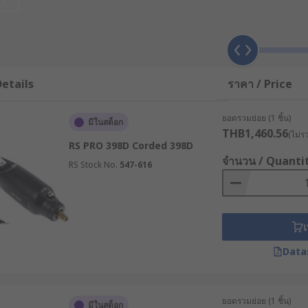
ate cutting tasks to produce an image in different materials
hing pencils and pens, sandblasting pens, engraving machi
i-tools are one of the handiest tools available on the market. 
with other tools. They are ideal to sand, saw metal, wood,
With multi cutters, the user can also remove grout, cut trim
etails
ราคา / Price
ey can be used with various different attachments and access
ยอดรวมย่อย (1 ชิ้น)
มีในสต็อก
THB1,460.56
ing, and even polishing. Most models feature variable speed
(ไม่ร
RS PRO 398D Corded 398D
ing on, and you can choose between cordless for ultimate f
จำนวน / Quanti
RS Stock No.
547-616
เ
Data
ยอดรวมย่อย (1 ชิ้น)
มีในสต็อก