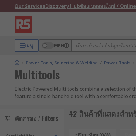
Our Services
Discovery Hub
ข้อเสนอออนไลน์ / Online
เมนู
MPN
/
Power Tools, Soldering & Welding
/
Power Tools
/
Multitools
Electric Powered Multi tools combine a selection of t
feature a single handheld tool with a comfortable er
cutting, sanding, polishing, buffing and deburring add
scrape in various materials including wood, metal, dry
42 สินค้าที่แสดงสำหรั
คัดกรอง / Filters
What types of Multitools are available?
เปรียบเทียบ (0/8)
Res