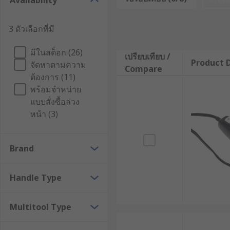
Availability
Engraving Tools
- Engraving tools perform delic
stone or wood. The engraving tools include etc
3 ตัวเลือกที่มี
Multicutters
- multi cutters or oscillating mult
accomplish many tasks that would be impossible 
มีในสต็อก (26)
เปรียบเทียบ /
plunge cut into hardwood or undercut a doorway. 
Product D
จัดหาตามความ
Compare
and screws flush.
ต้องการ (11)
Rotary Tools
- They are highly versatile, as th
พร้อมจำหน่าย
allow for sawing and sanding, cutting and grind
แบบสั่งซื้อล่วง
depending on the task and material you are work
หน้า (3)
need continuous power.
Brand
Handle Type
Multitool Type