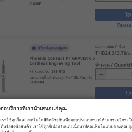
V.820F
เ
Data
ยอดรวมย่อย (1 ชิ้น)
มีในสต็อกของผู้ผลิต
THB24,213.70
(ไม่
Phoenix Contact P1 GRAVER 0.5
Cordless Engraving Tool
จำนวน / Quanti
RS Stock No.
281-015
หมายเลขชิ้นส่วนของผู้ผลิต / Mfr. Part No.
5145504
เ
Data
ผลต่อบริการที่เรานำเสนอแก่คุณ
เราใช้คุกกี้และเทคโนโลยีที่คล้ายกันเพื่อมอบประสบการณ์ด้านการบริการให้ดี
ยอดรวมย่อย (1 ชิ้น)
ต์หรือสั่งซื้อสินค้า เราใช้คุกกี้เพื่อปรับแต่งเนื้อหาที่คุณเห็นในแบบของคุณ
มีในสต็อกของผู้ผลิต
THB2,512.19
(ไม่ร