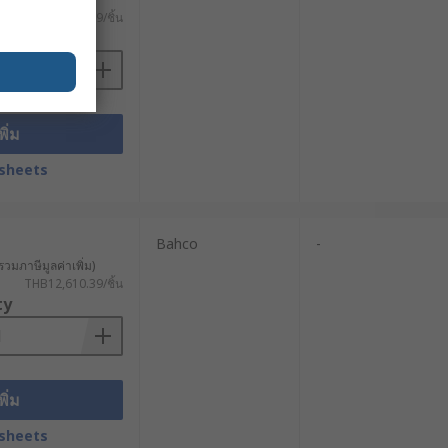
THB2,512.19/ชิ้น
ty
พิ่ม
sheets
Bahco
-
รวมภาษีมูลค่าเพิ่ม)
THB12,610.39/ชิ้น
ty
พิ่ม
sheets