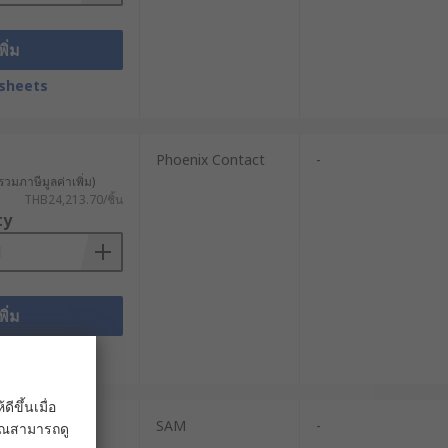
พิ่ม
sheets
Phoenix Contact
-
รวมภาษีมูลค่าเพิ่ม)
THB24,213.70/ชิ้น
ty
พิ่ม
sheets
ขึ้นเมื่อ
SAM
-
 คุณสามารถดู
วมภาษีมูลค่าเพิ่ม)