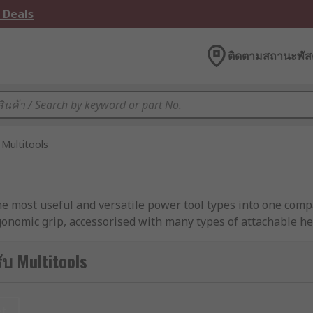
 Deals
ติดตามสถานะพัสด
Multitools
he most useful and versatile power tool types into one compa
gonomic grip, accessorised with many types of attachable he
-ons. With the easily interchangeable accessories, they allow
wall, grout and plastics. Versatile, multi-tools allow precisi
บ Multitools
et