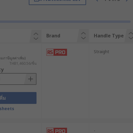
. You can be done on metal, glass,
nes and diamond wheel points.
It's versatility allows you to
 and drywall or make large holes,
 for new flooring, and cut off nails
Brand
Handle Type
ories. Rotary tools attachments can
Straight
 to allow you complete control
วมภาษีมูลค่าเพิ่ม)
THB1,460.56/ชิ้น
lexibility or corded for when you
ty
พิ่ม
sheets
-