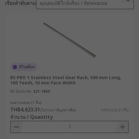
เรียงลำดับตาม
คุณสมบัติใกล้เคียง / Relevance
on the straight gear rack, creating linear
movement.
In addition, gear rack rails and fixing kits offer a
quick and easy installation solution, allowing
gear racks to be used in a wide range of
applications.
What are gear racks used for?
มีในสต็อก
RS PRO 1 Stainless Steel Gear Rack, 500 mm Long,
Gear racks are important for applications where
160 Teeth, 10 mm Face Width
shaft rotation is done by hand or a motor. They
RS Stock No.
521-7809
are also used to control valves in pipeline
transport. Apart from usage in lifting
ยอดรวมย่อย (1 ชิ้น)
THB4,623.31
mechanisms, gear racks can help directional
(ไม่รวมภาษีมูลค่าเพิ่ม)
THB4,623.31/ชิ้น
จำนวน / Quantity
change. They provide rigidness coupled with
responsiveness for increased control, which is
ideal for steering systems.