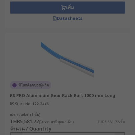
Their main advantages are:
เพิ่ม
Datasheets
Simple design
Significant load carrying capacity
Unlimited length design capabilities
Types of gear racks
Conveying systems use fixed racks, where the
rack and pinion are joined with straight or helical
teeth and the rack remains stationary. Extrusion
มีในสต็อกของผู้ผลิต
systems make use of moving racks, which rotate
RS PRO Aluminium Gear Rack Rail, 1000 mm Long
around the gear, supported by roller mechanisms.
RS Stock No.
122-3446
ยอดรวมย่อย (1 ชิ้น)
THB5,581.72
(ไม่รวมภาษีมูลค่าเพิ่ม)
THB5,581.72/ชิ้น
จำนวน / Quantity