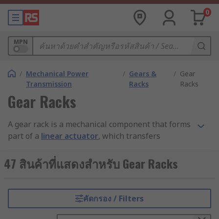
0
MPN
/
Mechanical Power
/
Gears &
/
Gear
Transmission
Racks
Racks
Gear Racks
A gear rack is a mechanical component that forms
part of a
linear actuator
, which transfers
rotational movement into linear movement. Gear
racks work in conjunction with pinions (circular
47 สินค้าที่แสดงสำหรับ Gear Racks
gears) to create vertical and horizontal
movement, for example, in lifting equipment.
Both the gear rack and the pinion have teeth cut
คัดกรอง / Filters
into them. Applying rotational movement to the
pinion causes its teeth to interact with the teeth