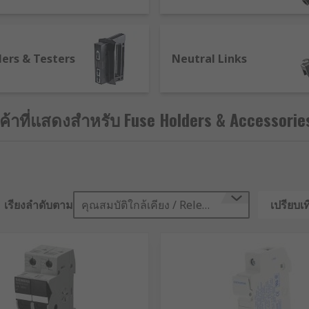
lers & Testers
Neutral Links
be attached to something with holes for screws
, usually with a cap to complete the circuit
นค้าที่แสดงสำหรับ Fuse Holders & Accessorie
usually for safety purposes
hat can be mounted into a panel for easy access to the fus
 slotted into sets with metal contacts
เรียงลำดับตาม
คุณสมบัติใกล้เคียง / Relevance
เปรียบเท
 as well as PCB mounts and other types of accessories.
he cause of this, that is if the fuse has not blown. Current f
istance. This can generate enough heat to cause the fuse ho