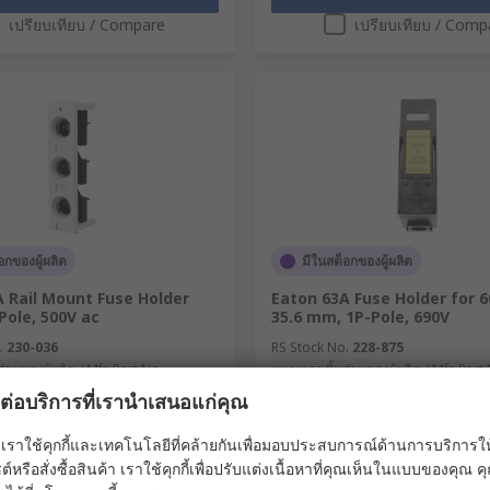
เปรียบเทียบ / Compare
เปรียบเทียบ / Comp
อกของผู้ผลิต
มีในสต็อกของผู้ผลิต
 Rail Mount Fuse Holder
Eaton 63A Fuse Holder for 6
Pole, 500V ac
35.6 mm, 1P-Pole, 690V
.
230-036
RS Stock No.
228-875
่วนของผู้ผลิต / Mfr. Part No.
หมายเลขชิ้นส่วนของผู้ผลิต / Mfr. Part
-SO/25/3-R-PS
ผลต่อบริการที่เรานำเสนอแก่คุณ
1 แพ็ค แพ็คละ 10 ชิ้น)
ยอดรวมย่อย (1 แพ็ค แพ็คละ 10 ชิ้น)
43.13
THB14,472.10
(ไม่รวมภาษีมูลค่าเพิ่ม)
(ไม่รวมภาษีมูลค่าเพ
เราใช้คุกกี้และเทคโนโลยีที่คล้ายกันเพื่อมอบประสบการณ์ด้านการบริการให้ดี
THB12,543.13/แพ็ค
THB14,
ต์หรือสั่งซื้อสินค้า เราใช้คุกกี้เพื่อปรับแต่งเนื้อหาที่คุณเห็นในแบบของคุณ
 Quantity
จำนวน / Quantity