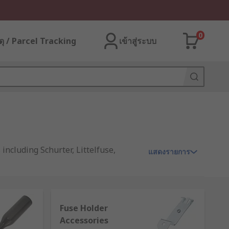
0
ุ / Parcel Tracking
เข้าสู่ระบบ
ncluding Schurter, Littelfuse,
แสดงรายการ
Fuse Holder
fill its function. They come in many
Accessories