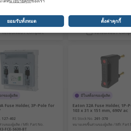
มได้ที่
นโยบายคุกกี้
ของเรา
ยอมรับทั้งหมด
ตั้งค่าคุกกี้
เพิ่ม
เพิ่ม
เปรียบเทียบ / Compare
เปรียบเทียบ / Comp
อกของผู้ผลิต
มีในสต็อกของผู้ผลิต
A Fuse Holder, 3P-Pole for
Eaton 32A Fuse Holder, 1P-P
V
103 x 31 x 151 mm, 690V ac
.
127-402
RS Stock No.
261-370
่วนของผู้ผลิต / Mfr. Part No.
หมายเลขชิ้นส่วนของผู้ผลิต / Mfr. Part
H3-FCE-S630-BT