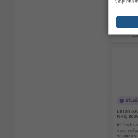
ข้อมูลเพิ่มเติ
มีในสต็
Eaton 630
NH3, 800
RS Stock No
หมายเลขชิ้นส
183082 XN