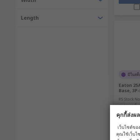
Width
Length
มีในสต็
Eaton 25A
Base, 3P-
RS Stock No
หมายเลขชิ้นส
110394 DII
คุกกี้ส่ง
ยอดรวมย่อย (
THB12,5
เว็บไซต์ของ
คุณใช้เว็บไซ
จำนวน /