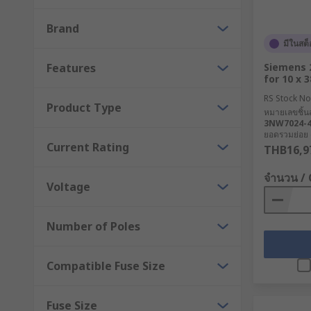
How do I clean a fuse holder?
Brand
มีในสต็
Ideally wear gloves, either rubber or plastic
Features
Siemens 
for 10 x 
Ensure the mains power is off and there are no 
RS Stock No
Product Type
Use a dry cloth or toothbrush to clean the conn
หมายเลขชิ้นส
3NW7024-
A small piece of emery cloth wrapped around a s
ยอดรวมย่อย (
Current Rating
THB16,9
Use a small paintbrush to apply lubricant to all
จำนวน /
Voltage
Number of Poles
Compatible Fuse Size
Fuse Size