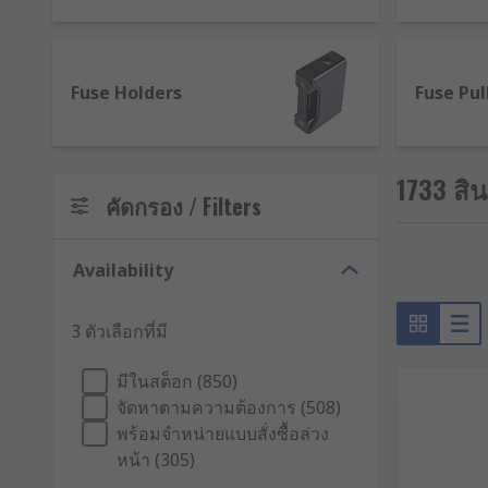
What types of fuse holder are available?
You will find the following types on the site:
Fuse Holders
Fuse Pul
Base mount: enables the base of the holder to 
Bottle fuse: a holder for cylindrical bottle fuses
1733 สิ
คัดกรอง / Filters
Inline: a housing for a fuse in a wire or cable, 
Panel mount: another housing with a screw cap t
Availability
Rail mount: a holder that contains fuses that are
We also stock fuse blocks, clips, switches and covers
3 ตัวเลือกที่มี
Why do fuse holders melt?
มีในสต็อก (850)
จัดหาตามความต้องการ (508)
A fuse holder making poor contact with a fuse can be t
พร้อมจำหน่ายแบบสั่งซื้อล่วง
below the fuse's rating, will cause heat from the res
หน้า (305)
and can happen suddenly after installation.