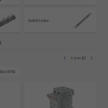
Solid Links
s
e
1
จาก
87
ียบ (0/8)
Reset
lowing through the electrical circuit,
lder to melt. It may not be immediate