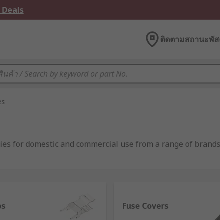
 Deals
ติดตามสถานะพัสด
es
ies for domestic and commercial use from a range of brands i
re inserted, simply to hold the fuse in place in order to ful
ps
Fuse Covers
ed to be installed.