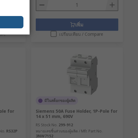
เพิ่ม
are
เปรียบเทียบ / Compare
มีในสต็อกของผู้ผลิต
ole for
Siemens 50A Fuse Holder, 1P-Pole for
14 x 51 mm, 690V
RS Stock No.
299-912
 No.
RS32P
หมายเลขชิ้นส่วนของผู้ผลิต / Mfr. Part No.
3NW7152