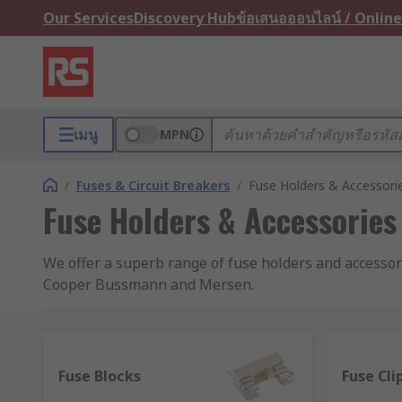
Our Services
Discovery Hub
ข้อเสนอออนไลน์ / Online
เมนู
MPN
/
Fuses & Circuit Breakers
/
Fuse Holders & Accessori
Fuse Holders & Accessories
We offer a superb range of fuse holders and accessor
Cooper Bussmann and Mersen.
What is a fuse holder?
A fuse holder is a casing or housing into which fuses a
Fuse Blocks
Fuse Cli
shapes, colours and sizes depending on where they ne