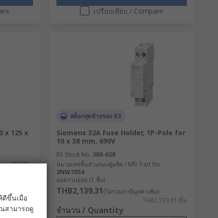
are
เปรียบเทียบ / Compare
สต็อกสุดท้ายของ RS
0 x 125 x
Siemens 32A Fuse Holder, 1P-Pole for
10 x 38 mm, 690V
RS Stock No.
300-028
 No.
CM63F
หมายเลขชิ้นส่วนของผู้ผลิต / Mfr. Part No.
3NW7054
ยอดรวมย่อย (1 ชิ้น)
THB2,139.31
ิ่ม)
(ไม่รวมภาษีมูลค่าเพิ่ม)
ขึ้นเมื่อ
472.10/แพ็ค
THB2,139.31/ชิ้น
 คุณสามารถดู
จำนวน / Quantity