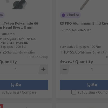
rough the centre
equired holes
อก
มีในสต็อก
eads
nnTyton Polyamide 66
RS PRO Aluminium Blind Riv
hreading in fragile sheet materials
 Head Rivet, 8 mm
RS Stock No.
206-5387
 deformed with a hammer or rivet gun
.
288-8619
่วนของผู้ผลิต / Mfr. Part No.
 TY8P2-SET-PA66-BK
 ถุง ถุงละ 1000 ชิ้น)
ยอดรวมย่อย (1 ถุง ถุงละ 100 ชิ้น)
7.25
THB155.06
(ไม่รวมภาษีมูลค่าเพิ่ม)
(ไม่รวมภาษีมูลค่าเพิ่ม)
 would be formed by a screw of the same diameter. The shaft o
THB5,467.25/ถุง
T
on) than a screw or bolt of the same diameter. A rivet will a
 Quantity
จำนวน / Quantity
ect with less than half of the metal.
เพิ่ม
เพิ่ม
เปรียบเทียบ / Compare
เปรียบเทียบ / Comp