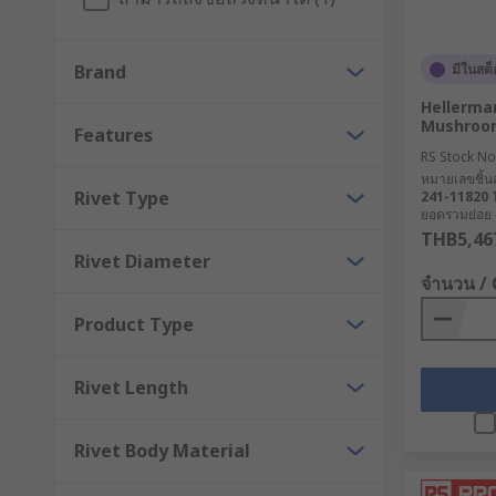
Blind - tubular and supplied with a mandrel th
Snap - pre-assembled for simply pushing into r
Brand
มีในสต็
Tubular - available with a variety of different h
Hellerma
Threaded insert and rivet nut - for permanent t
Mushroom
Features
Solid - consisting of a shaft and head that are
RS Stock No
หมายเลขชิ้นส
Rivet Type
241-11820
Why choose a rivet over a screw or a bolt?
ยอดรวมย่อย (1
THB5,46
Rivets form a joint that is stronger and tighter than
Rivet Diameter
is better at resisting side-to-side motion (shear moti
จำนวน /
through a piece of metal, whereas the screw will conn
Product Type
Rivet Length
Rivet Body Material