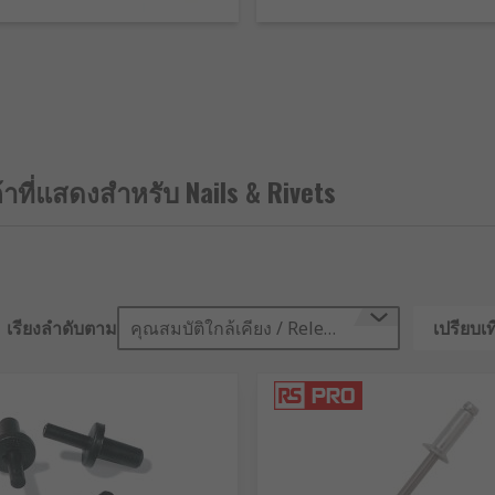
shank lengths and diameters, as well as in a range of materia
้าที่แสดงสำหรับ Nails & Rivets
aterials, most commonly metal however they can be used wit
wn brands including Richco, POP Rivets and our own brand R
เรียงลำดับตาม
คุณสมบัติใกล้เคียง / Relevance
เปรียบเท
d a cylindrical body. A smooth shaft passes through the two
ing the two materials. The flattening action exerts pressure,
m less likely to move.