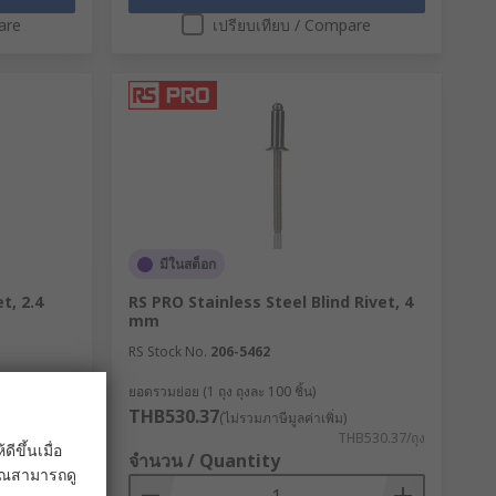
are
เปรียบเทียบ / Compare
มีในสต็อก
t, 2.4
RS PRO Stainless Steel Blind Rivet, 4
mm
RS Stock No.
206-5462
ยอดรวมย่อย (1 ถุง ถุงละ 100 ชิ้น)
THB530.37
(ไม่รวมภาษีมูลค่าเพิ่ม)
HB143.51/ถุง
THB530.37/ถุง
ขึ้นเมื่อ
จำนวน / Quantity
 คุณสามารถดู