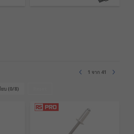
ls and finishes such as galvanised
h plastic and wood in a range of
S Pro provide the perfect tool for
1
จาก
41
ียบ (0/8)
Reset
 materials and a compressing force is
 which spreads across the joint