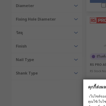
Diameter
Fixing Hole Diameter
วัสดุ
Finish
มีในสต็
Nail Type
RS PRO A
RS Stock No
Shank Type
ยอดรวมย่อย (1
คุกกี้ส่ง
THB533.
เว็บไซต์ของ
จำนวน /
คุณใช้เว็บไซ