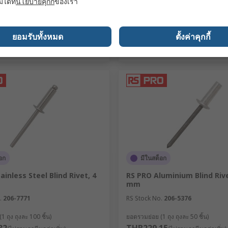
มได้ที่
นโยบายคุกกี้
ของเรา
เพิ่ม
เพิ่ม
ยอมรับทั้งหมด
ตั้งค่าคุกกี้
เปรียบเทียบ / Compare
เปรียบเทียบ / Comp
อก
มีในสต็อก
ainless Steel Blind Rivet, 4
RS PRO Aluminium Blind Rive
mm
.
206-7771
RS Stock No.
206-5376
 ถุง ถุงละ 100 ชิ้น)
ยอดรวมย่อย (1 ถุง ถุงละ 50 ชิ้น)