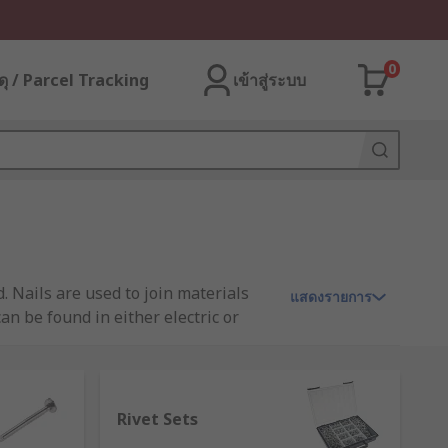
0
ุ / Parcel Tracking
เข้าสู่ระบบ
. Nails are used to join materials
แสดงรายการ
n be found in either electric or
g, upholstery, and carpeting and can
Rivet Sets