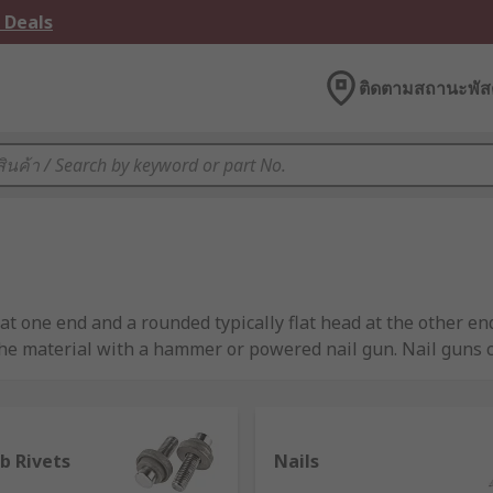
 Deals
ติดตามสถานะพัสด
t one end and a rounded typically flat head at the other end
e material with a hammer or powered nail gun. Nail guns ca
her types of nails or tacks are used in construction, roofin
bed side known as ring shank.
b Rivets
Nails