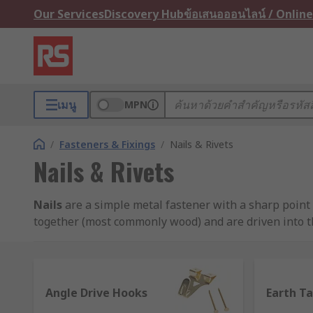
Our Services
Discovery Hub
ข้อเสนอออนไลน์ / Online
เมนู
MPN
/
Fasteners & Fixings
/
Nails & Rivets
Nails & Rivets
Nails
are a simple metal fastener with a sharp point a
together (most commonly wood) and are driven into th
pneumatic form in a range of sizes.
Nails are most common use is in carpentry, however ot
be found with different shank styles including a rib
Angle Drive Hooks
Earth Ta