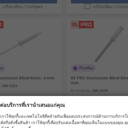
เปรียบเทียบ / Compare
เปรียบเทียบ / Comp
อก
มีในสต็อก
luminium Blind Rivet, 4 mm
RS PRO Aluminium Blind Rive
mm
.
206-5323
RS Stock No.
206-5379
 ถุง ถุงละ 100 ชิ้น)
ยอดรวมย่อย (1 ถุง ถุงละ 100 ชิ้น)
ผลต่อบริการที่เรานำเสนอแก่คุณ
49
THB143.51
(ไม่รวมภาษีมูลค่าเพิ่ม)
(ไม่รวมภาษีมูลค่าเพิ่ม)
THB533.49/ถุง
T
เราใช้คุกกี้และเทคโนโลยีที่คล้ายกันเพื่อมอบประสบการณ์ด้านการบริการให้ดี
 Quantity
จำนวน / Quantity
ต์หรือสั่งซื้อสินค้า เราใช้คุกกี้เพื่อปรับแต่งเนื้อหาที่คุณเห็นในแบบของคุณ