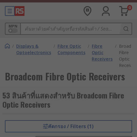
0
MPN
/
Displays &
/
Fibre Optic
/
Fibre
/
Broadc
Optoelectronics
Components
Optic
Fibre
Receivers
Optic
Receiver
Broadcom Fibre Optic Receivers
53 สินค้าที่แสดงสำหรับ Broadcom Fibre
Optic Receivers
คัดกรอง / Filters (1)