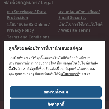
ชอบด้วยกฎหมาย / Legal
การรักษาข้อมูล / Data
ความปลอดภัยทางอีเมล/
Protection
Email Security
นโยบายของ RS Online /
เงื่อนไขการใช้งานเว็บไซต์
Privacy Policy
/ Website Terms
Terms and Conditions
of Sale
คุกกี้ส่งผลต่อบริการที่เรานำเสนอแก่คุณ
เกี่ยวกับ RS / About RS
เว็บไซต์ของเราใช้คุกกี้และเทคโนโลยีที่คล้ายกันเพื่อมอบ
ประสบการณ์ด้านการบริการให้ดีขึ้นเมื่อคุณใช้เว็บไซต์หรือสั่ง
RS ทั่วโลก / RS
ข่าวประชาสัมพันธ์ / Press
ซื้อสินค้า เราใช้คุกกี้เพื่อปรับแต่งเนื้อหาที่คุณเห็นในแบบของ
Worldwide
Centre
คุณ คุณสามารถดูข้อมูลเพิ่มเติมได้ที่
นโยบายคุกกี้
ของเรา
บริษัทในเครือ RS /
วิธีการชำระเงิน /
Corporate Group
Payment Details
เกี่ยวกับ RS / About RS
อาชีพที่ RS / Careers
ยอมรับทั้งหมด
ตั้งค่าคุกกี้
50 GMM Grammy Place, 19th Floor, Unit 1901-1904, Sukhumvit 21 Road