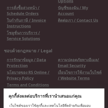
Options
การสั่งซื้อล่วงหน้า /
บัญชีของฉัน / My
Schedule Orders
Account
ใบกำกับภาษี / Invoice
ติดต่อเรา / Contact Us
Instructions
โซลูชั่นการบริการ /
Service Solutions
ชอบด้วยกฎหมาย / Legal
การรักษาข้อมูล / Data
ความปลอดภัยทางอีเมล/
Protection
Email Security
นโยบายของ RS Online /
เงื่อนไขการใช้งานเว็บไซต์
Privacy Policy
/ Website Terms
Terms and Conditions
of Sale
คุกกี้ส่งผลต่อบริการที่เรานำเสนอแก่คุณ
เกี่ยวกับ RS / About RS
เว็บไซต์ของเราใช้คุกกี้และเทคโนโลยีที่คล้ายกันเพื่อมอบ