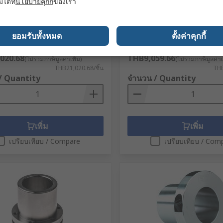
มได้ที่
นโยบายคุกกี้
ของเรา
ETP EXPRESS 50MM 50 mm
Lenze ETP CLASSIC 24MM
No.
477-6925
RS Stock No.
477-6650
นส่วนของผู้ผลิต / Mfr. Part No.
หมายเลขชิ้นส่วนของผู้ผลิต / Mfr. Par
ยอมรับทั้งหมด
ตั้งค่าคุกกี้
RESS 50MM
ETP CLASSIC 24MM
 (1 ชิ้น)
ยอดรวมย่อย (1 ชิ้น)
020.68
THB9,059.66
(ไม่รวมภาษีมูลค่าเพิ่ม)
(ไม่รวมภาษีมูลค่าเพ
THB21,020.68/ชิ้น
THB
/ Quantity
จำนวน / Quantity
เพิ่ม
เพิ่ม
เปรียบเทียบ / Compare
เปรียบเทียบ / Com