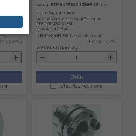
 24 mm
Lenze ETP EXPRESS 32MM 32 mm
RS Stock No.
477-6874
t No.
หมายเลขชิ้นส่วนของผู้ผลิต / Mfr. Part No.
ETP EXPRESS 32MM
ยอดรวมย่อย (1 ชิ้น)
THB13,541.96
ิ่ม)
(ไม่รวมภาษีมูลค่าเพิ่ม)
9,059.66/ชิ้น
THB13,541.96/ชิ้น
จำนวน / Quantity
เพิ่ม
pare
เปรียบเทียบ / Compare