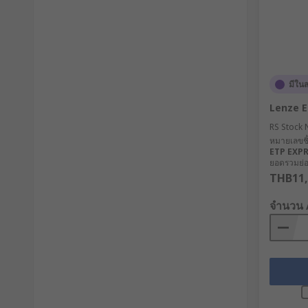
มีใน
Lenze 
RS Stock 
หมายเลขชิ้
ETP EXP
ยอดรวมย่อย
THB11,
จำนวน 