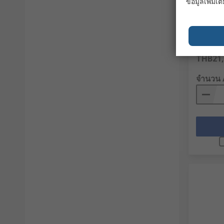
ข้อมูลเพิ่มเติ
Lenze 
RS Stock 
หมายเลขชิ้
ETP EXP
ยอดรวมย่อย
THB21,
จำนวน 