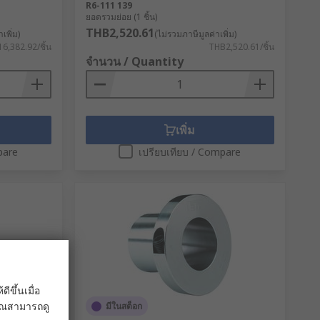
R6-111 139
ยอดรวมย่อย (1 ชิ้น)
THB2,520.61
เพิ่ม)
(ไม่รวมภาษีมูลค่าเพิ่ม)
6,382.92/ชิ้น
THB2,520.61/ชิ้น
จำนวน / Quantity
เพิ่ม
pare
เปรียบเทียบ / Compare
ขึ้นเมื่อ
 คุณสามารถดู
มีในสต็อก