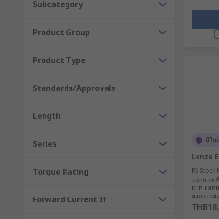
Subcategory
Product Group
Product Type
Standards/Approvals
Length
มีใน
Series
Lenze 
Torque Rating
RS Stock 
หมายเลขชิ้
ETP EXP
ยอดรวมย่อย
Forward Current If
THB18,