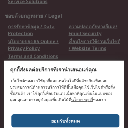
Service Solutions
ชอบด้วยกฎหมาย / Legal
การรักษาข้อมูล / Data
ความปลอดภัยทางอีเมล/
Protection
Email Security
นโยบายของ RS Online /
เงื่อนไขการใช้งานเว็บไซต์
Privacy Policy
/ Website Terms
Terms and Conditions
of Sale
คุกกี้ส่งผลต่อบริการที่เรานำเสนอแก่คุณ
เกี่ยวกับ RS / About RS
เว็บไซต์ของเราใช้คุกกี้และเทคโนโลยีที่คล้ายกันเพื่อมอบ
ประสบการณ์ด้านการบริการให้ดีขึ้นเมื่อคุณใช้เว็บไซต์หรือสั่ง
RS ทั่วโลก / RS
ข่าวประชาสัมพันธ์ / Press
ซื้อสินค้า เราใช้คุกกี้เพื่อปรับแต่งเนื้อหาที่คุณเห็นในแบบของ
Worldwide
Centre
คุณ คุณสามารถดูข้อมูลเพิ่มเติมได้ที่
นโยบายคุกกี้
ของเรา
บริษัทในเครือ RS /
วิธีการชำระเงิน /
Corporate Group
Payment Details
เกี่ยวกับ RS / About RS
อาชีพที่ RS / Careers
ยอมรับทั้งหมด