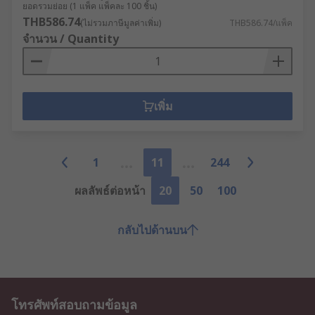
ยอดรวมย่อย (1 แพ็ค แพ็คละ 100 ชิ้น)
THB586.74
(ไม่รวมภาษีมูลค่าเพิ่ม)
THB586.74/แพ็ค
จำนวน / Quantity
เพิ่ม
1
11
244
ผลลัพธ์ต่อหน้า
20
50
100
กลับไปด้านบน
โทรศัพท์สอบถามข้อมูล