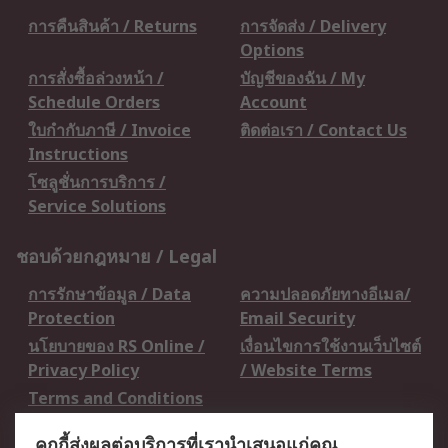
การคืนสินค้า / Returns
การจัดส่ง / Delivery
Options
การสั่งซื้อล่วงหน้า /
บัญชีของฉัน / My
Schedule Orders
Account
ใบกำกับภาษี / Invoice
ติดต่อเรา / Contact Us
Instructions
โซลูชั่นการบริการ /
Service Solutions
ชอบด้วยกฎหมาย / Legal
การรักษาข้อมูล / Data
ความปลอดภัยทางอีเมล/
Protection
Email Security
นโยบายของ RS Online /
เงื่อนไขการใช้งานเว็บไซต์
Privacy Policy
/ Website Terms
Terms and Conditions
of Sale
คุกกี้ส่งผลต่อบริการที่เรานำเสนอแก่คุณ