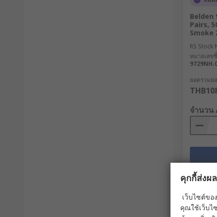
Belden 
Pairs, 
Smoke 
RS Stock 
หมายเลขชิ้
9729NH.
ยอดรวมย่อย
THB108
จำนวน 
คุกกี้ส่ง
เว็บไซต์ของ
คุณใช้เว็บไซ