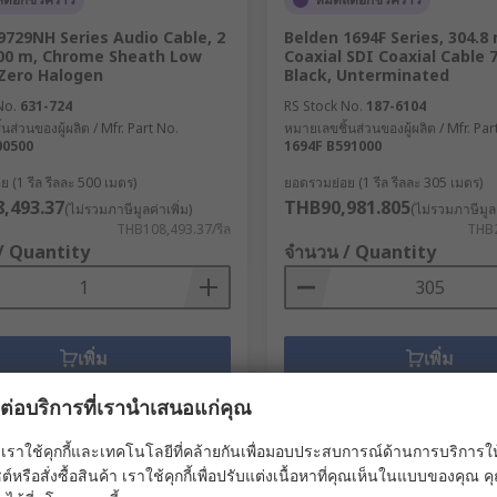
9729NH Series Audio Cable, 2
Belden 1694F Series, 304.8
500 m, Chrome Sheath Low
Coaxial SDI Coaxial Cable 
Zero Halogen
Black, Unterminated
No.
631-724
RS Stock No.
187-6104
นส่วนของผู้ผลิต / Mfr. Part No.
หมายเลขชิ้นส่วนของผู้ผลิต / Mfr. Par
00500
1694F B591000
 (1 รีล รีลละ 500 เมตร)
ยอดรวมย่อย (1 รีล รีลละ 305 เมตร)
,493.37
THB90,981.805
(ไม่รวมภาษีมูลค่าเพิ่ม)
(ไม่รวมภาษีมูลค
THB108,493.37/รีล
THB2
/ Quantity
จำนวน / Quantity
เพิ่ม
เพิ่ม
เปรียบเทียบ / Compare
เปรียบเทียบ / Com
ผลต่อบริการที่เรานำเสนอแก่คุณ
เราใช้คุกกี้และเทคโนโลยีที่คล้ายกันเพื่อมอบประสบการณ์ด้านการบริการให้ดี
ต์หรือสั่งซื้อสินค้า เราใช้คุกกี้เพื่อปรับแต่งเนื้อหาที่คุณเห็นในแบบของคุณ