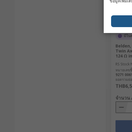
ข้อมูลเพิ่มเติ
มีใน
Belden,
Twin Ax
124 Ω 
RS Stock 
หมายเลขชิ้
9271 006
ยอดรวมย่อย
THB6,5
จำนวน 