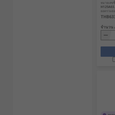
หมายเลขชิ้
H125A03.
ยอดรวมย่อย
THB633
จำนวน 
หมดส