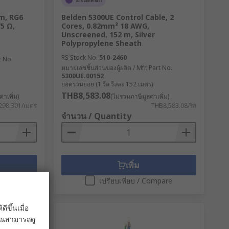
 m, RG6
Belden 5300UE Control Cable, 2
75 Ω,
Cores, 0.82mm² 18 AWG,
Unscreened, 152 m, Silver
Polypropylene Sheath
RS Stock No.
510-2460
t No.
หมายเลขชิ้นส่วนของผู้ผลิต / Mfr. Part No.
5300UE.00152
ยอดรวมย่อย (1 รีล รีลละ 152 เมตร)
THB8,583.08
่าเพิ่ม)
(ไม่รวมภาษีมูลค่าเพิ่ม)
98.301/เมตร
THB8,583.08/รีล
จำนวน / Quantity
เพิ่ม
pare
เปรียบเทียบ / Compare
ขึ้นเมื่อ
 คุณสามารถดู