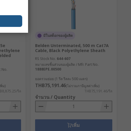
มีในสต็อกของผู้ผลิต
t5e
Belden Unterminated, 500 m Cat7A
lyethylene
Cable, Black Polyethylene Sheath
elded
RS Stock No.
644-607
หมายเลขชิ้นส่วนของผู้ผลิต / Mfr. Part No.
1888EPE.00500
t No.
ยอดรวมย่อย (1 รีล รีลละ 500 เมตร)
THB75,191.46
ิ่ม)
(ไม่รวมภาษีมูลค่าเพิ่ม)
B8,875.25/รีล
THB75,191.46/รีล
จำนวน / Quantity
เพิ่ม