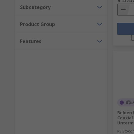
จำนวน 
Subcategory
Product Group
Features
มีในส
Belden 
Coaxial
Unterm
RS Stock 