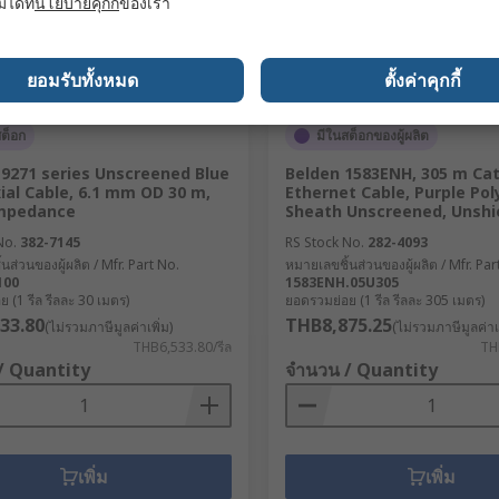
มได้ที่
นโยบายคุกกี้
ของเรา
ยอมรับทั้งหมด
ตั้งค่าคุกกี้
สต็อก
มีในสต็อกของผู้ผลิต
 9271 series Unscreened Blue
Belden 1583ENH, 305 m Ca
ial Cable, 6.1 mm OD 30 m,
Ethernet Cable, Purple Po
impedance
Sheath Unscreened, Unshi
No.
382-7145
RS Stock No.
282-4093
นส่วนของผู้ผลิต / Mfr. Part No.
หมายเลขชิ้นส่วนของผู้ผลิต / Mfr. Par
100
1583ENH.05U305
 (1 รีล รีลละ 30 เมตร)
ยอดรวมย่อย (1 รีล รีลละ 305 เมตร)
33.80
THB8,875.25
(ไม่รวมภาษีมูลค่าเพิ่ม)
(ไม่รวมภาษีมูลค่าเพ
THB6,533.80/รีล
TH
/ Quantity
จำนวน / Quantity
เพิ่ม
เพิ่ม