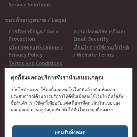
Service Solutions
ชอบด้วยกฎหมาย / Legal
การรักษาข้อมูล / Data
ความปลอดภัยทางอีเมล/
Protection
Email Security
นโยบายของ RS Online /
เงื่อนไขการใช้งานเว็บไซต์
Privacy Policy
/ Website Terms
Terms and Conditions
of Sale
คุกกี้ส่งผลต่อบริการที่เรานำเสนอแก่คุณ
เกี่ยวกับ RS / About RS
เว็บไซต์ของเราใช้คุกกี้และเทคโนโลยีที่คล้ายกันเพื่อมอบ
ประสบการณ์ด้านการบริการให้ดีขึ้นเมื่อคุณใช้เว็บไซต์หรือสั่ง
RS ทั่วโลก / RS
ข่าวประชาสัมพันธ์ / Press
ซื้อสินค้า เราใช้คุกกี้เพื่อปรับแต่งเนื้อหาที่คุณเห็นในแบบของ
Worldwide
Centre
คุณ คุณสามารถดูข้อมูลเพิ่มเติมได้ที่
นโยบายคุกกี้
ของเรา
บริษัทในเครือ RS /
วิธีการชำระเงิน /
Corporate Group
Payment Details
เกี่ยวกับ RS / About RS
อาชีพที่ RS / Careers
ยอมรับทั้งหมด